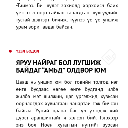
-Тиймээ. Би шүлэг зохиолд хорхойсч байх
үеэсээ л өөрт сайхан санагдсан шүлгүүдийг
тусгай дэвтэрт бичиж, түүнээ үе үе уншиж
урам зориг авдаг байсан.
ҮЗЭЛ БОДОЛ
ЯРУУ НАЙРАГ БОЛ ЛУГШИЖ
БАЙДАГ “АМЬД” ОЛДВОР ЮМ
Цааш нь унших юм бол говийн толгод нэг
өнгө бусдаас нөгөө өнгө будганд илбэ
жилбэ мэт шилжин, цаг үргэлжид хувьсан
өөрчлөгдөх хувилгаан чанартай гэж бичсэн
байгаа. Үүний цаана бас үл үзэгдэх хий
дүрст араншинтайг ч хэлсэн бий. Тэгэхээр
энэ бол Ноён хутагтын нутгийг зурсан