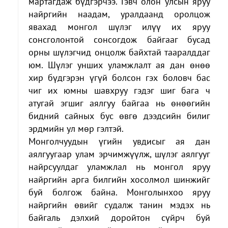
мартагдаж бүдгэрчээ. Гэвч олон улсын яруу
найргийн наадам, уралдаанд оролцож
явахад монгол шүлэг илүү их яруу
сонсголонтой сонсогдож байгааг бусад
орны шүлэгчид онцолж байхтай тааралддаг
юм. Шүлэг унших уламжлалт ая дан өнөө
хир бүдгэрэн үгүй болсон гэх боловч бас
чиг их юмны шавхруу гэдэг шиг бага ч
атугай эгшиг аялгуу байгаа нь өнөөгийн
бидний сайных бус өвгө дээдсийн билиг
эрдмийн ул мөр гэлтэй.
Монголчуудын үгийн увдисыг ая дан
аялгуугаар улам эрчимжүүлж, шүлэг аялгууг
найрсуулдаг уламжлал нь монгол яруу
найргийн арга билгийн хосолмол шинжийг
буй болгож байна. Монголынхоо яруу
найргийн өвийг судалж танин мэдэх нь
байгаль дэлхий доройтон сүйрч буй