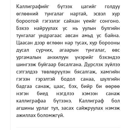
Каллиграфийг бүтээх цагийг голдуу
өглөөний тунгалаг нартай, эсвэл хур
бороотой гэгээлэг сайхан үеийг сонгоно.
Бэхээ найруулах ус нь уулын булгийн
тунгалаг ундрагаас авсан амьд ус байна.
Цаасан дээр өглөөн нар тусах, хур борооны
дусал сүрчих, агаарын тунгалаг, өвс
ургамалын анхилуун үнэрийг бэхэндээ
шингээж буйгаар бясалгана. Дүрслэх зүйлээ
сэтгэлдээ төвлөрүүлэн бясалгаж, хамгийн
гэгээн гэрэлтэй бодол санаа, шүлгийн
бадгаа санаж, цаас, бэх, бийр би өөрөө
нэгэн биед нэгдлээ хэмээн санаж
каллиграфаа бүтээнэ. Каллиграф бол
агшины урлаг тул, засах сайжруулах нэмэж
ажиллах боломжгүй.