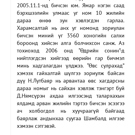
2005.11.1-нд бичсэн юм. Ямар нэгэн саад
бэрхшээлийн улмаас уг ном 10 жилийн
дараа өнөө зун хэвлэгдэн гарлаа.
Харамсалтай нь анх уг номонд зориулан
бичсэн миний үг 3560 хоногийн салхи
бороонд хийсэн алга болчихсон санж. Аз
тохиоход 2006 онд “Өдрийн сонин”-д
нийтлэгдсэн хийгээд өөрийн гар бичмэл
минь хадгалагдан үлджээ. “Өвс сулрахад”
хэмээх гайхалтай шүлгээ зориулж байсан
дүү Н.Лутбаяр нь арвантаа өвс хагдарсны
дараа номыг нь сайхан хэвлэж тэнгэрт буй
Д.Нямсүрэн ахдаа илгээсэнд талархахын
ялдамд арван жилийн тэртээ бичсэн эсээгээ
ач холбогдол нь хуучраагүй байгаад
баярлаж андынхаа суугаа Шамбалд илгээе
хэмээн сэтгэвэй.