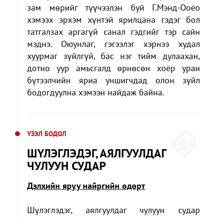
зам мөрийг түүчээлэн буй Г.Мэнд-Ооёо
хэмээх эрхэм хүнтэй ярилцана гэдэг бол
татгалзах аргагүй санал гэдгийг тэр сайн
мэднэ. Оюунлаг, гэгээлэг хэрнээ худал
хуурмаг зүйлгүй, бас нэг тийм дулаахан,
дотно уур амьсгалд өрнөсөн хоёр уран
бүтээлчийн яриа уншигчдад олон зүйл
бодогдуулна хэмээн найдаж байна.
ҮЗЭЛ БОДОЛ
ШҮЛЭГЛЭДЭГ, АЯЛГУУЛДАГ
ЧУЛУУН СУДАР
Дэлхийн яруу найргийн өдөрт
Шүлэглэдэг, аялгуулдаг чулуун судар