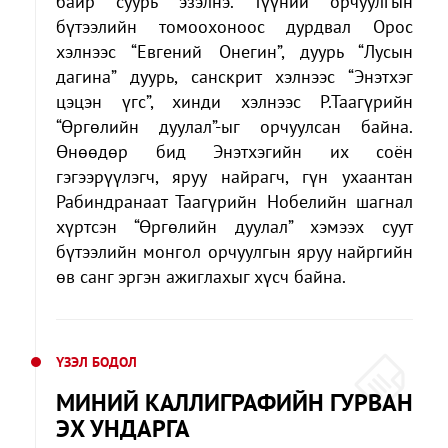
байр суурь эзэлнэ. Түүний орчуулгын
бүтээлийн томоохоноос дурдвал Орос
хэлнээс “Евгений Онегин”, дуурь “Лусын
дагина” дуурь, санскрит хэлнээс “Энэтхэг
цэцэн үгс”, хинди хэлнээс Р.Таагүрийн
“Өргөлийн дуулал”-ыг орчуулсан байна.
Өнөөдөр бид Энэтхэгийн их соён
гэгээрүүлэгч, яруу найрагч, гүн ухаантан
Рабиндранаат Таагүрийн Нобелийн шагнал
хүртсэн “Өргөлийн дуулал” хэмээх суут
бүтээлийн монгол орчуулгын яруу найргийн
өв санг эргэн ажиглахыг хүсч байна.
ҮЗЭЛ БОДОЛ
МИНИЙ КАЛЛИГРАФИЙН ГУРВАН
ЭХ УНДАРГА