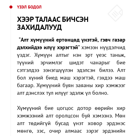
ҮЗЭЛ БОДОЛ
ХЭЭР ТАЛААС БИЧСЭН
ЗАХИДАЛУУД
“
Алт хүмүүний ертөнцөд үнэтэй, гэвч газар
дэлхийдээ илүү хэрэгтэй
” хэмээн нүүдэлчид
үздэг. Хүмүүн алтыг нэн эрт үеэс таньж,
түүний эрчимлэг шидэт чанарыг бие
сэтгэлдээ ээнэгшүүлэн эдэлсэн билээ. Алт
бол хүний биед маш хэрэгтэй, гэхдээ маш
багаар. Хүмүүний буян заяаны хир хэмжээг
алт дэнслэх тул илүүг эдэлж үл болно.
Хүмүүний бие цогцос дотор өөрийн хир
хэмжээний алт оролцсон буй хэмээнэ. Мөн
алт төдийгүй бусад үнэт ховор эрдэнэс
мөнгө, зэс, очир алмаас зэрэг эрдэнийн