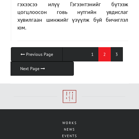
гэхээсээ илүү Гэгээнтэнийг бүтээж
цогцлоосон говь нутгийн увдислаг
хувилгаан шинжийг үзүүлж буй бичиглэл
юм.
Previous Page
1
2
3
Next Page
WORKS
NEWS
EVENTS