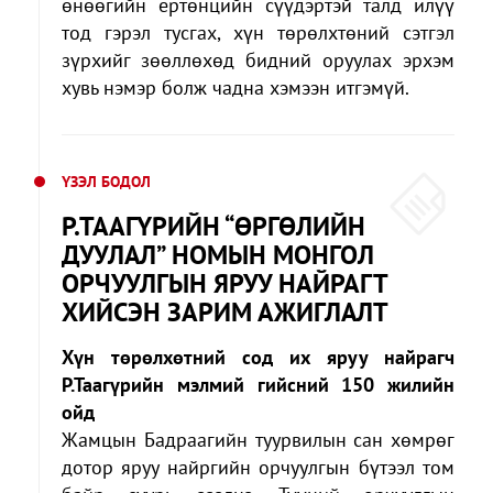
өнөөгийн ертөнцийн сүүдэртэй талд илүү
тод гэрэл тусгах, хүн төрөлхтөний сэтгэл
зүрхийг зөөллөхөд бидний оруулах эрхэм
хувь нэмэр болж чадна хэмээн итгэмүй.
ҮЗЭЛ БОДОЛ
Р.ТААГҮРИЙН “ӨРГӨЛИЙН
ДУУЛАЛ” НОМЫН МОНГОЛ
ОРЧУУЛГЫН ЯРУУ НАЙРАГТ
ХИЙСЭН ЗАРИМ АЖИГЛАЛТ
Хүн төрөлхөтний сод их яруу найрагч
Р.Таагүрийн мэлмий гийсний 150 жилийн
ойд
Жамцын Бадраагийн туурвилын сан хөмрөг
дотор яруу найргийн орчуулгын бүтээл том