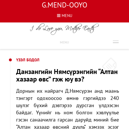
G.MEND-OOYO
MENU
ҮЗЭЛ БОДОЛ
MENU
ҮЗЭЛ БОДОЛ
Данзангийн Нямсүрэнгийн “Алтан
хазаар өвс” гэж юу вэ?
Дорнын их найрагч Д.Нямсүрэн анд маань
тэнгэрт одохоосоо өмнө гэргийдээ 240
шүлэг бүхий дэвтэрээ дурсган үлдээсэн
байдаг. Үүнийг нь ном болгон хэвлүүлье
гэсэн санаачилга гарсан даруйд миний бие
“Алтан хазаар өвсний дууль” хэмээх эсээг