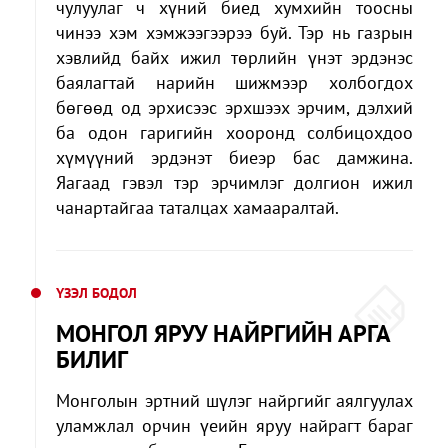
чулуулаг ч хүний биед хумхийн тоосны
чинээ хэм хэмжээгээрээ буй. Тэр нь газрын
хэвлийд байх ижил төрлийн үнэт эрдэнэс
баялагтай нарийн шижмээр холбогдох
бөгөөд од эрхисээс эрхшээх эрчим, дэлхий
ба одон гаригийн хооронд солбицохдоо
хүмүүний эрдэнэт биеэр бас дамжина.
Яагаад гэвэл тэр эрчимлэг долгион ижил
чанартайгаа таталцах хамааралтай.
ҮЗЭЛ БОДОЛ
МОНГОЛ ЯРУУ НАЙРГИЙН АРГА
БИЛИГ
Монголын эртний шүлэг найргийг аялгуулах
уламжлал орчин үеийн яруу найрагт бараг