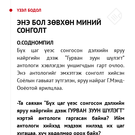
ҮЗЭЛ БОДОЛ
ЭНЭ БОЛ ЗӨВХӨН МИНИЙ
СОНГОЛТ
О.СОДНОМПИЛ
Бүх цаг үеэс сонгосон дэлхийн яруу
найргийн дээж “Гурван зуун шүлэгт”
антологи хэвлэгдэн уншигчдын гарт очлоо.
Энэ антологийг эмхэтгэж сонголт хийсэн
Соёлын гавьяат зүтгэлэн, яруу найраг Г.Мэнд-
Ооёотой ярилцлаа.
-Та саяхан “Бүх цаг үеэс сонгосон дэлхийн
яруу найргийн дээж ГУРВАН ЗУУН ШҮЛЭГТ”
нэртэй антологи гаргасан байна? Ийм
антологи хийхэд мэдээж нилээд их цаг
хугацаа, хүч хөдөлмөр орох байх?