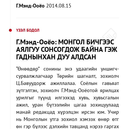
Г.Мэнд-Ооёо
2014.08.15
ҮЗЭЛ БОДОЛ
Г.Мэнд-Ооёо: МОНГОЛ БИЧГЭЭС
АЯЛГУУ СОНСОГДОЖ БАЙНА ГЭЖ
ГАДНЫНХАН ДУУ АЛДСАН
“Өнөөдөр” сонины энэ удаагийн уншигч-
сурвалжлагчаар Төрийн шагналт, зохиолч
Ц.Бавуудорж ажиллалаа. Соёлын гавьяат
зүтгэлтэн, зохиолч Г.Мэнд-Ооёотой ярилцах
урилгыг түүнд илгээхэд хувь, хувьсгалын
ажил, уран бүтээлийн цагаа зохицуулаад
манай редакцад хүрэлцэн ирсэн юм. Учир
нь Монголын утга зохиол хэмээх өнөр өтг
өн гэр бүлээс дэлхийн тавцанд нэрээ гаргах