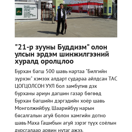
"21-р зууны Буддизм" олон
улсын эрдэм шинжилгээний
хуралд оролцлоо
Бурхан багш 500 шавь нартаа "Билгийн
зүрхэн" хэмээх алдарт судараа айлдсан ТАС
ЦОГЦОЛСОН УУЛ бол замбутив дэх
бурханы ариун дагшин газар бөгөөд
Бурхан багшийн дэргэдийн хоёр шавь
Монголжийбуу, Шаарийбуу нарын
бясалгалын агуй болон хамгийн дотно
шавь Маха Гашибын агуй зэрэг түүх соёлын
дурсгалаар арвин нутаг ажээ.