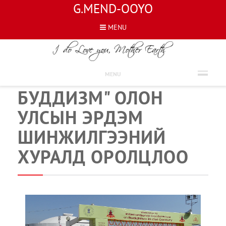
G.MEND-OOYO
MENU
МЭДЭЭЛЭЛ
"21-Р ЗУУНЫ
MENU
БУДДИЗМ" ОЛОН
УЛСЫН ЭРДЭМ
ШИНЖИЛГЭЭНИЙ
ХУРАЛД ОРОЛЦЛОО