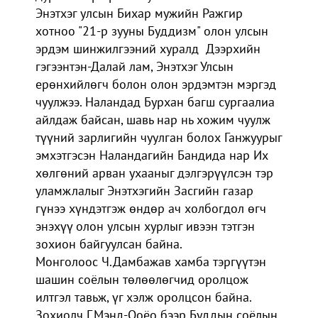
Энэтхэг улсын Бихар мужийн Ражгир
хотноо "21-р зууны Буддизм" олон улсын
эрдэм шинжилгээний хуралд Дээрхийн
гэгээнтэн-Далай лам, Энэтхэг Улсын
ерөнхийлөгч болон олон эрдэмтэн мэргэд
чуулжээ. Наландад Бурхан багш сургаалиа
айлдаж байсан, шавь нар нь хожим чуулж
түүний зарлигийн чуулган болох Ганжуурыг
эмхэтгэсэн Наландагийн Бандида нар Их
хөлгөний арван ухааныг дэлгэрүүлсэн тэр
уламжлалыг Энэтхэгийн Засгийн газар
гүнээ хүндэтгэж өндөр ач холбогдол өгч
энэхүү олон улсын хурлыг ивээн тэтгэн
зохион байгуулсан байна.
Монголоос Ч.Дамбажав хамба тэргүүтэн
шашин соёлын төлөөлөгчид оролцож
илтгэл тавьж, үг хэлж оролцсон байна.
Зохиолч Г.Мэнд-Ооёо бээр Буддын соёлын