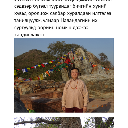
сэдвээр бүтээл туурвидаг бичгийн хүний
хувьд оролцож салбар хуралдаан илтгэлээ
танилцуулж, улмаар Наландагийн их
сургуульд өөрийн номын дээжээ
хандивлажээ.