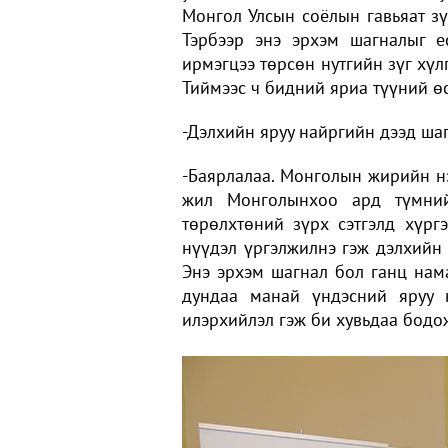
Монгол Улсын соёлын гавьяат з
Тэрбээр энэ эрхэм шагналыг 
ирмэгцээ төрсөн нутгийн зүг хүл
Тиймээс ч бидний яриа түүний өс
-Дэлхийн яруу найргийн дээд шаг
-Баярлалаа. Монголын жирийн нэ
жил Монголынхоо ард түмний
төрөлхтөний зүрх сэтгэлд хүрг
нүүдэл үргэлжилнэ гэж дэлхийн 
Энэ эрхэм шагнал бол ганц нама
дундаа манай үндэсний яруу 
илэрхийлэл гэж би хувьдаа бодо