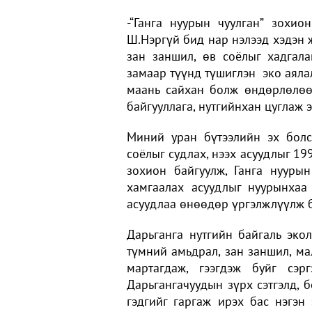
-“Ганга нуурын чуулган” зохи
Ш.Нэргүй бид нар нэлээд хэдэн 
зан заншил, өв соёлыг хадгала
замаар түүнд түшиглэн эко аяла
маань сайхан болж өндөрлөлөө.
байгууллага, нутгийнхан цуглаж э
Миний уран бүтээлийн эх болс
соёлыг судлах, нээх асуудлыг 19
зохион байгуулж, Ганга нуурын
хамгаалах асуудлыг нуурынхаа
асуудлаа өнөөдөр үргэлжлүүлж 
Дарьганга нутгийн байгаль экол
түмний амьдрал, зан заншил, ма
мартагдаж, гээгдэж буйг сэр
Дарьгангачуудын зүрх сэтгэлд, б
гэдгийг гаргаж ирэх бас нэгэн