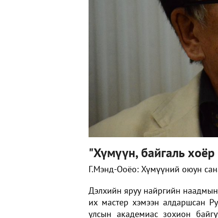
"Хүмүүн, байгаль хоёр 
Г.Мэнд-Ооёо: Хүмүүний оюун сан
Дэлхийн яруу найргийн наадмын
их мастер хэмээн алдаршсан Р
улсын академиас зохион байг