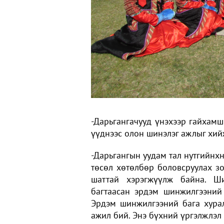
-Дарьгангачууд үнэхээр гайхамш
үүднээс олон шинэлэг ажлыг хийж
-Дарьгангын уудам тал нутгийнхн
төсөл хөтөлбөр боловсруулах зо
шаттай хэрэгжүүлж байна. Ш
багтаасан эрдэм шинжилгээний
Эрдэм шинжилгээний бага хурал
ажил бий. Энэ бүхний үргэлжлэл 