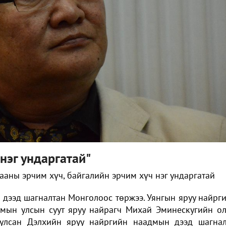
нэг ундаргатай"
ааны эрчим хүч, байгалийн эрчим хүч нэг ундаргатай
 дээд шагналтан Монголоос төржээ.
Уянгын яруу найрг
умын улсын суут яруу найрагч Михай Эминескугийн о
уулсан Дэлхийн яруу найргийн наадмын дээд шагна