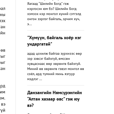
Яагаад “Шилийн Богд” гэж
рал
нэрлэсэн юм бэ? Шилийн Богд
лны
хэмээх нэр монгол хүний сэтгэлд
онгон зэрлэг байгаль, эрчим хүч,
лэх
э...
ган
ийн
"Хүмүүн, байгаль хоёр нэг
ундаргатай"
 өв
адад цохилж байгаа зүрхнээс өөр
гыг
зэр зэвсэг байхгүй, өмссөн
рыг
хувцаснаас өөр хөрөнгө байхгүй.
сан
Миний өв хөрөнгө гэвэл монгол өв
соёл, ард түмний минь язгуур
мэдлэг ...
ард
рим
Данзангийн Нямсүрэнгийн
юм.
“Алтан хазаар өвс” гэж юу
 вэ
вэ?
гүй