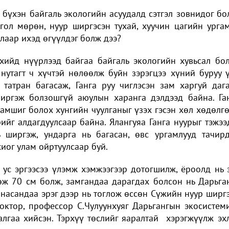
 бүхэн байгаль экологийн асуудалд сэтгэл зовнидог бо
ол мөрөн, нуур ширгэсэн тухай, хуучин цагийн урга
алаар ихэд өгүүлдэг болж дээ?
лхийд нүүрлээд байгаа байгаль экологийн хувьсал бо
нутагт ч хүчтэй нөлөөлж буйн зэрэгцээ хүний буруу 
татран багасаж, Ганга руу чиглэсэн зам харгуй даг
иргэж болзошгүй аюулын харанга дэлдээд байна. Га
амшиг болох хунгийн чуулганыг үзэх гэсэн хөл хөдөлг
ийг алдагдуулсаар байна. Ялангуяа Ганга нуурыг тэжээ
 ширгэж, ундарга нь багасан, өвс ургамлууд тачир
иог улам ойртуулсаар буй.
ус эргээсээ үлэмж хэмжээгээр дотогшилж, ёроолд нь 
өж 70 см болж, замгандаа дарагдах болсон нь Дарьга
 насандаа эрэг дээр нь тоглож өссөн Сүжийн нуур ширг
ктор, профессор С.Чулуунхуяг Дарьгангын экосистем
лгаа хийсэн. Тэрхүү төслийг яаралтай хэрэгжүүлж эх