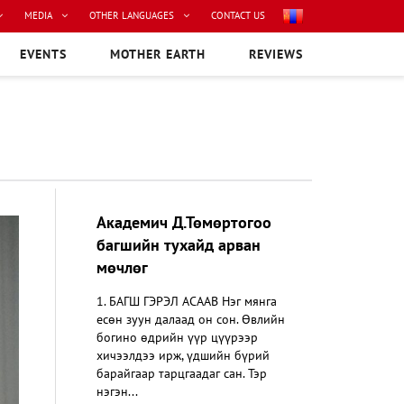
MEDIA
OTHER LANGUAGES
CONTACT US
EVENTS
MOTHER EARTH
REVIEWS
Академич Д.Төмөртогоо
багшийн тухайд арван
мөчлөг
1. БАГШ ГЭРЭЛ АСААВ Нэг мянга
есөн зуун далаад он сон. Өвлийн
богино өдрийн үүр цүүрээр
хичээлдээ ирж, үдшийн бүрий
барайгаар тарцгаадаг сан. Тэр
нэгэн...