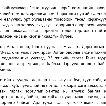
он байгуулахаар “Нью жуулчин турс” компанийн захи
жилийн өмнөөс ярилцсан юм. Дарьганга нутгийн ард о
н өвлүүлэх, урт хугацааны томоохон төсөл хэрэгжүү
л жуулчлал хөгжүүлэхэд туслах зорилго өвөрлөсөн чуул
 Тал талаасаа нэгэн зорилгын төлөө төр, олон нийт
влэсэн нь сайн хэргийг саадгүй бүтээв.
он Алтан овоо, Ганга нуурыг хамгаалах, Дарьгангын
90-ээд оны үеэс ярьж ирсэн. Алтан овооны анхны тахил
 хөдөлгөөнийг үүсгээд, 25 жилийн тэртээ Ганга нуу
 хөвөөн дээр ярилцаж байлаа. Тэр үед хөндөж бай
байна.
огийн асуудлыг дангаар нь авч үзэх бус, түүх соёл, 
л аж ахуй, нүүдэлтэй нь цогцод нь харж хамгаалах, за
гээн гаргах зорилгыг хамтад нь агуулж байгаа 
ор гэрт нь юу байна, тал сайхан нутагт маань юу үлдэж
 зорилго байсан. Ард түмэн гэдэг үнэхээр шавхагдаш