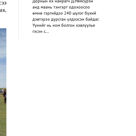
Дорнын их найрагч Д.Нямсүрэн
сээ
анд маань тэнгэрт одохоосоо
ах,
өмнө гэргийдээ 240 шүлэг бүхий
дэвтэрээ дурсган үлдээсэн байдаг.
Үүнийг нь ном болгон хэвлүүлье
гэсэн с...