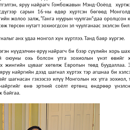
үтгэлтэн, яруу найрагч Гомбожавын Мэнд-Ооёод хүртж
есдүгээр сарын 16-ны өдөр хүртсэн бөгөөд Монгол
гийн жолоо залж, “Ганга нуурын чуулган”-даа оролцсон 
өж төрсөн нутагт зохиогдсон эл чуулганаас эхэлсэн бил
налыг анх удаа монгол хүн хүртлээ. Танд баяр хүргэе.
гэн нүүдэлчин-яруу найрагч би бээр сүүлийн хорь ша
 оюуны охь болсон утга зохиолын үнэт өвийг 
эх жингийн цувааг хөтөлж Европын төвд буудаллаа. 
яруу найргийн дээд шагнал хүртэх тэр агшнаа би хэлс
йг шагнасан гэхээсээ илүү Монголын их утга зохиол, 
найргийг өнө эртний соёлт ертөнц өндрөөр үнэлс
ж байгаа.