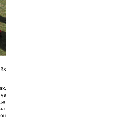
айх
ах,
 үе
дыг
аа.
лон