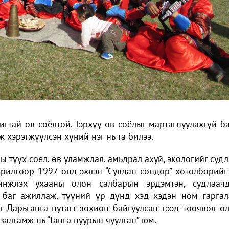
игтай өв соёлтой. Тэрхүү өв соёлыг мартагнуулахгүй б
 хэрэгжүүлсэн хүний нэг нь та билээ.
ы түүх соёл, өв уламжлал, амьдрал ахуй, экологийг судл
рилгоор 1997 онд эхлэн “Сувдан сондор” хөтөлбөрийг
инжлэх ухааны олон салбарын эрдэмтэн, судлаач
 баг ажиллаж, түүний үр дүнд хэд хэдэн ном гаргал
 Дарьганга нутагт зохион байгуулсан гээд тоочвол о
залгамж нь “Ганга нуурын чуулган” юм.