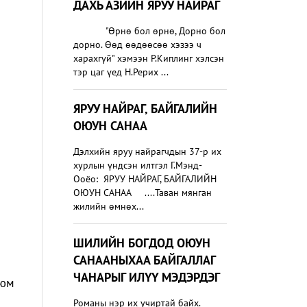
ДАХЬ АЗИЙН ЯРУУ НАЙРАГ
"Өрнө бол өрнө, Дорно бол
дорно. Өөд өөдөөсөө хэзээ ч
харахгүй" хэмээн Р.Киплинг хэлсэн
тэр цаг үед Н.Рерих ...
ЯРУУ НАЙРАГ, БАЙГАЛИЙН
ОЮУН САНАА
​Дэлхийн яруу найрагчдын 37-р их
хурлын үндсэн илтгэл Г.Мэнд-
Ооёо: ЯРУУ НАЙРАГ, БАЙГАЛИЙН
ОЮУН САНАА ....Таван мянган
жилийн өмнөх...
ШИЛИЙН БОГДОД ОЮУН
САНААНЫХАА БАЙГАЛЛАГ
ЧАНАРЫГ ИЛҮҮ МЭДЭРДЭГ
 юм
Романы нэр их учиртай байх.