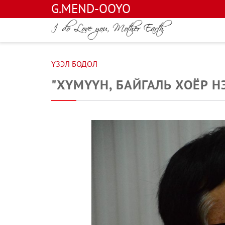
G.MEND-OOYO
ҮЗЭЛ БОДОЛ
"ХҮМҮҮН, БАЙГАЛЬ ХОЁР Н