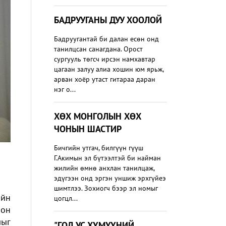
БАДРУУГАНЫ ДУУ ХООЛОЙ
Бадруугантай би далан есөн онд
танилцсан санагдана. Орост
сургууль төгсч ирсэн намхавтар
цагаан залуу алиа хошин юм ярьж,
арван хоёр утаст гитараа даран
нэг о...
ХӨХ МОНГОЛЫН ХӨХ
ЧОНЫН ШАСТИР
Бичгийн утгач, билгүүн гүүш
Г.Акимын эл бүтээлтэй би найман
жилийн өмнө анхлан танилцаж,
эдүгээн онд эргэн уншиж эрхгүйеэ
шимтлээ. Зохиогч бээр эл номыг
ийн
цогцл...
лон
лыг
"ГОЛ УС ХҮМҮҮНИЙ