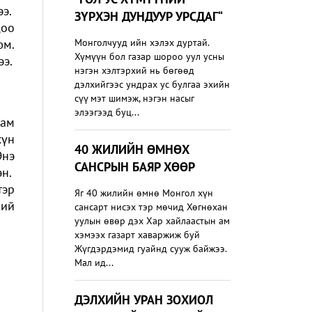
ээ.
ЗҮРХЭН ДУНДУУР УРСДАГ“
доо
юм.
Монголчууд ийн хэлэх дуртай.
Хүмүүн бол газар шороо уул усны
ээ.
нэгэн хэлтэрхий нь бөгөөд
дэлхийгээс ундрах ус булгаа эхийн
сүү мэт шимэж, нэгэн насыг
элээгээд буц...
хам
хүн
40 ЖИЛИЙН ӨМНӨХ
Энэ
САНСРЫН БАЯР ХӨӨР
эн.
тэр
Яг 40 жилийн өмнө Монгол хүн
ний
сансарт нисэх тэр мөчид Хөгнөхан
уулын өвөр дэх Хар хайлаастын ам
хэмээх газарт хаваржиж буй
Жүгдэрдэмид гуайнд сууж байжээ.
Мал ид...
ДЭЛХИЙН УРАН ЗОХИОЛ