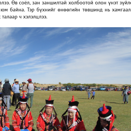
лээ. Өв соёл, зан заншилтай холбоотой олон үнэт зүйл
юм байна. Тэр бүхнийг өнөөгийн төвшинд нь хамгаал
талаар ч хэлэлцлээ.