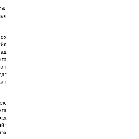
лж.
мал
лох
үйл
аад
нга
өөн
дэг
дан
элс
нга
ээд
ийг
лэх