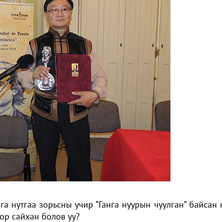
га нутгаа зорьсны учир “Ганга нуурын чуулган” байсан
ор сайхан болов уу?