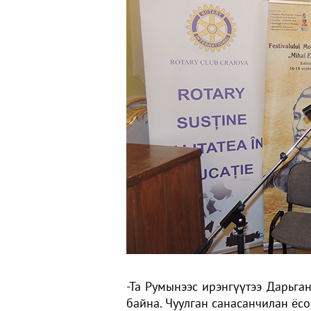
-Та Румынээс ирэнгүүтээ Дарьган
байна. Чуулган санасанчилан ёсо