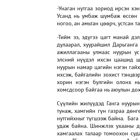
-Унаган нутгаа зориод ирсэн хэн
Усанд нь умбаж шумбаж өссөн г
ногоо, ан амьтан цөөрч, устсан т
-Тийм ээ, эдүгээ цагт манай дэ
дулаарал, хуурайшил Дарьганга 
ажиллагааны улмаас нуурын ус 
элсний нүүдэл ихсэн цаашид ш
нуурын намар цагийн нэгэн гайх
ихсэж, байгалийн зохист тэнцвэр
хорин нэгэн булгийн олонх нь
хомсдсоор байгаа нь аюулын дох
Сүүлийн жилүүдэд Ганга нуурын 
тунаж, хамгийн гүн газраа дөнг
нутгийхныг түгшээж байна. Бага
удаж байна. Шинжлэх ухааны до
хамгаалах талаар томоохон суда