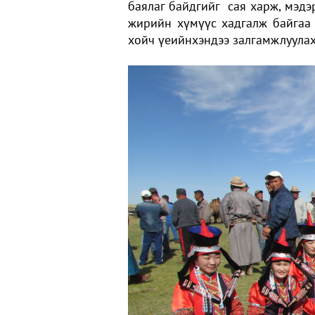
баялаг байдгийг сая харж, мэдэр
жирийн хүмүүс хадгалж байгаа 
хойч үеийнхэндээ залгамжлуулах 