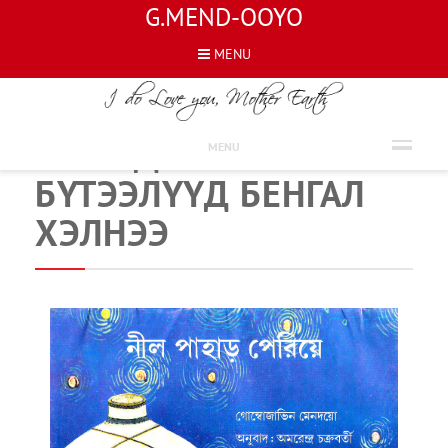
G.MEND-OOYO
MENU
МЭДЭЭЛЭЛ
Г.МЭНД-ООЁОГИЙН
MENU
БҮТЭЭЛҮҮД БЕНГАЛ
ХЭЛНЭЭ