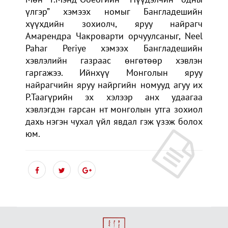
үлгэр” хэмээх номыг Бангладешийн
хүүхдийн зохиолч, яруу найрагч
Амарендра Чакроварти орчуулсаныг, Neel
Pahar Periye хэмээх Бангладешийн
хэвлэлийн газраас өнгөтөөр хэвлэн
гаргажээ. Ийнхүү Монголын яруу
найрагчийн яруу найргийн номууд агуу их
Р.Таагүрийн эх хэлээр анх удаагаа
хэвлэгдэн гарсан нт монголын утга зохиол
дахь нэгэн чухал үйл явдал гэж үзэж болох
юм.