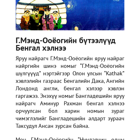
Г.Мэнд-Ооёогийн бүтээлүүд
Бенгал хэлнээ
Яруу найрагч Г.Мэнд-Ооёогийн яруу найраг
найргийн шинэ номыг “Г.Мэнд-Ооёогийн
шүлгүүүд” нэртэйгээр Олон улсын “Kathak”
хэвлэлийн газраас Бенгалийн Дака, Ангийн
Лондонд англи, бенгал хэлээр хэвлэн
гаргажээ. Энэхүү номыг Бангладешийн яруу
найрагч Аминур Рахман бенгал хэлнээ
орчуулсан бол харин номын зураг
чимэглэлийг Бангладешийн алдарт зураач
Таксудул Ансан зурсан байна.
Мөн Г.Мэнд-Ооёогийн “Нүүдэлчин одны