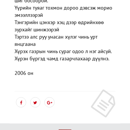
шиг босоорой.
Үүрийн туяаг тохмон дороо дэвсэж морио
эмээллээрэй
Тэнгэрийн цэнхэр хэц дээр өдрийнхөө
зурхайг шинжээрэй
Тэртээ алс руу унасан хүлэг чинь урт
янцгаана
Хүрэх газрын чинь сураг одоо л нэг айсуй.
Хүрэн бүргэд чамд газарчлахаар дүүлнэ.
2006 он