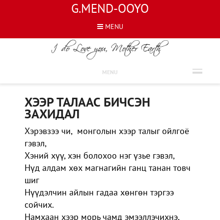
G.MEND-OOYO
MENU
ШҮЛГҮҮД
MENU
ХЭЭР ТАЛААС БИЧСЭН
ЗАХИДАЛ
Хэрэвзээ чи, монголын хээр талыг ойлгоё
гэвэл,
Хэний хүү, хэн болохоо нэг үзье гэвэл,
Нүд алдам хөх магнагийн ганц танан товч
шиг
Нүүдэлчин айлын гадаа хөнгөн тэргээ
сойчих.
Намхаан хээр морь чамд эмээллэчихнэ,