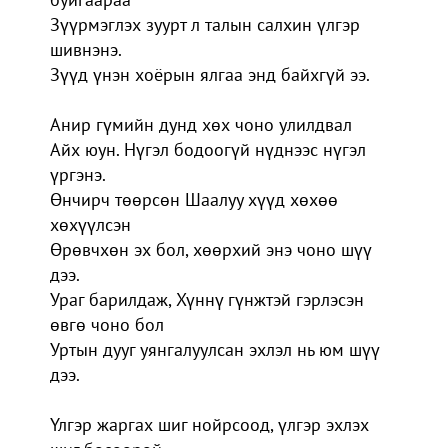
Зүүрмэглэх зуурт л талын салхин үлгэр
шивнэнэ.
Зүүд үнэн хоёрын ялгаа энд байхгүй ээ.
Анир гүмийн дунд хөх чоно улилдвал
Айх юун. Нүгэл бодоогүй нүднээс нүгэл
үргэнэ.
Өнчирч төөрсөн Шаалуу хүүд хөхөө
хөхүүлсэн
Өрөвчхөн эх бол, хөөрхий энэ чоно шүү
дээ.
Ураг барилдаж, Хүннү гүнжтэй гэрлэсэн
өвгө чоно бол
Уртын дууг уянгалуулсан эхлэл нь юм шүү
дээ.
Үлгэр жаргах шиг нойрсоод, үлгэр эхлэх