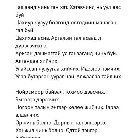
Ташаанд чинь ган хэт. Хэтэвчинд нь уул өвс
буй
Цахиур чулуу болгонд өвгөдийн манасан
гал буй
Цахихад асна. Аргалын гал асаад л
дүрэлзчихнэ.
Арьсан дашмагтай ус ганзаганд чинь буй.
Аягандаа хийчих.
Улайссан чулуугаа хийчих. Идээгээ нэмчих.
Улаа бутарсан уураг цай. Алжаалаа тайлчих.
Нойрсмоор байвал, тохмоо дэвсчих.
Эмээлээ дэрлэчих.
Ногоон талын энгээр хөлөө жийчих. Гараа
алдалчих.
Ор чинь болно. Дорнын тал энгээрээ.
Хөнжил чинь болно. Одтой тэнгэр
буйгаараа