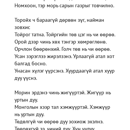
Номхоон, тэр морь сарын газрыг товчилно.
Торойх ч бараагүй дөрвөн зүг, найман
зовхис
Тойрог татна. Тойргийн төв цэг нь чи өөрөө.
Орой дээр чинь хөх тэнгэр хөмрөглөнө.
Орчлон бөөрөнхий. Голч төв нь чи өөрөө.
Усан зэрэглээ жирэлзэнэ. Урлаагүй атал хот
балгад босно.
Унасан хүлэг үүрсэнэ. Хуурдаагүй атал хуур
дуу үүснэ.
Морин эрдэнэ чинь жигүүртэй. Жигүүр нь
уртын дуу.
Монголын хээр тал хэмжүүртэй. Хэмжүүр
нь уртын дуу.
Төдөлгүй чи өөрөө дуу зохиож эхэлнэ.
Төөрөхгүй ээ, чиний дуу. Хүн чулуу