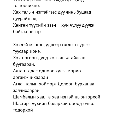
тогтоочихно.
Хөх талын нэгтэйгээс дуу чинь буцаад
цуурайтвал,
Хөнгөн түүхийн эзэн – хүн чулуу дуулж
байгаа нь тэр.
Хөхдэй мэргэн, үдшээр оддын сүргээ
туусаар ирнэ.
Хөх ногоон дунд хөл тавьж айлсан
буугаарай.
Алтан гадас одноос хүлэг морио
аргамжчихаарай
Аглаг талын хойморт Долоон бурханаа
залчихаарай
Шамбалын хаалга хаа нэгтэй нь онгорхой
Шастир түүхийн балархай ороод очвол
тодорхой