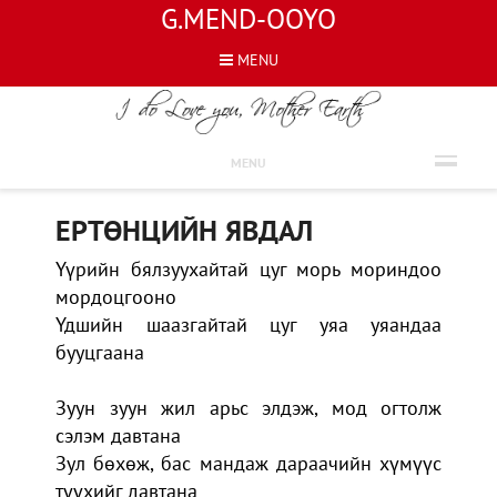
G.MEND-OOYO
MENU
ШҮЛГҮҮД
MENU
ЕРТӨНЦИЙН ЯВДАЛ
Үүрийн бялзуухайтай цуг морь мориндоо
мордоцгооно
Үдшийн шаазгайтай цуг уяа уяандаа
бууцгаана
Зуун зуун жил арьс элдэж, мод огтолж
сэлэм давтана
Зул бөхөж, бас мандаж дараачийн хүмүүс
түүхийг давтана