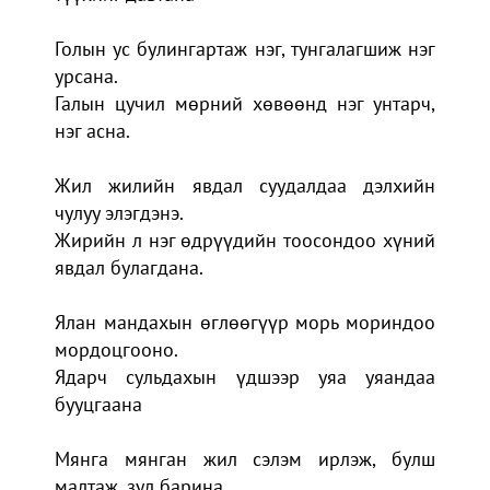
Голын ус булингартаж нэг, тунгалагшиж нэг
урсана.
Галын цучил мөрний хөвөөнд нэг унтарч,
нэг асна.
Жил жилийн явдал суудалдаа дэлхийн
чулуу элэгдэнэ.
Жирийн л нэг өдрүүдийн тоосондоо хүний
явдал булагдана.
Ялан мандахын өглөөгүүр морь мориндоо
мордоцгооно.
Ядарч сульдахын үдшээр уяа уяандаа
бууцгаана
Мянга мянган жил сэлэм ирлэж, булш
малтаж, зул барина.