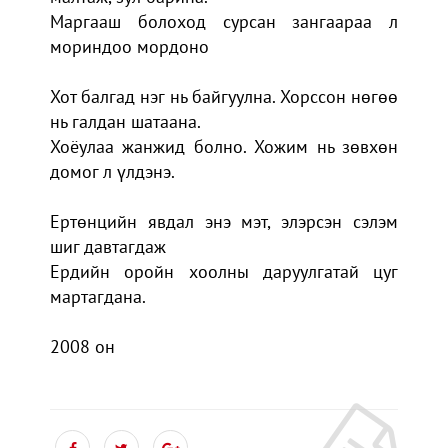
Маргааш болоход сурсан зангаараа л
мориндоо мордоно
Хот балгад нэг нь байгуулна. Хорссон нөгөө
нь галдан шатаана.
Хоёулаа жанжид болно. Хожим нь зөвхөн
домог л үлдэнэ.
Ертөнцийн явдал энэ мэт, элэрсэн сэлэм
шиг давтагдаж
Ердийн оройн хоолны даруулгатай цуг
мартагдана.
2008 он