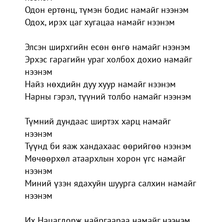
Одон ертөнц, түмэн бодис намайг нээнэм
Одох, ирэх цаг хугацаа намайг нээнэм
Элсэн ширхгийн есөн өнгө намайг нээнэм
Эрхэс гарагийн ураг холбох дохио намайг
нээнэм
Найз нөхдийн дуу хуур намайг нээнэм
Нарны гэрэл, түүний толбо намайг нээнэм
Түмний дундаас ширтэх харц намайг
нээнэм
Түүнд би яаж хандахаас өөрийгөө нээнэм
Мөчөөрхөл атаархлын хорон үгс намайг
нээнэм
Миний үзэн ядахуйн шуурга салхин намайг
нээнэм
Их Нацагдорж найргаараа намайг нээнэм