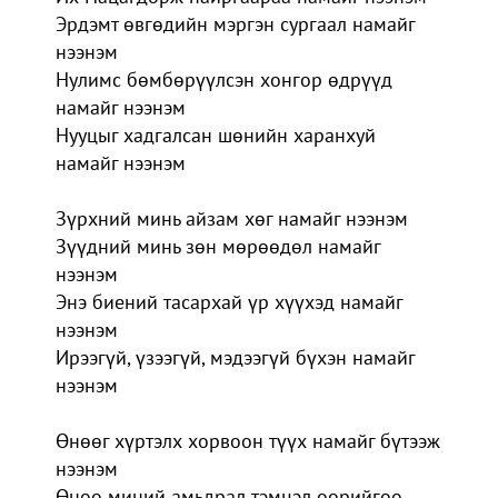
Эрдэмт өвгөдийн мэргэн сургаал намайг
нээнэм
Нулимс бөмбөрүүлсэн хонгор өдрүүд
намайг нээнэм
Нууцыг хадгалсан шөнийн харанхуй
намайг нээнэм
Зүрхний минь айзам хөг намайг нээнэм
Зүүдний минь зөн мөрөөдөл намайг
нээнэм
Энэ биений тасархай үр хүүхэд намайг
нээнэм
Ирээгүй, үзээгүй, мэдээгүй бүхэн намайг
нээнэм
Өнөөг хүртэлх хорвоон түүх намайг бүтээж
нээнэм
Өнөө миний амьдрал тэмцэл өөрийгөө