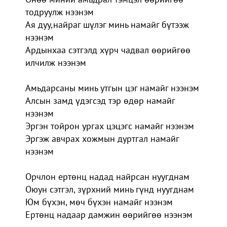
тодруулж нээнэм
Ая дуу,найраг шүлэг минь намайг бүтээж
нээнэм
Ардынхаа сэтгэлд хүрч чадвал өөрийгөө
илчилж нээнэм
Амьдарсаны минь утгын цэг намайг нээнэм
Алсын замд үдэгсэд тэр өдөр намайг
нээнэм
Эргэн тойрон ургах цэцэгс намайг нээнэм
Эргэж авчрах хожмын дуртгал намайг
нээнэм
Орчлон ертөнц надад найрсан нуугднам
Оюун сэтгэл, зүрхний минь гүнд нуугднам
Юм бүхэн, мөч бүхэн намайг нээнэм
Ертөнц надаар дамжин өөрийгөө нээнэм