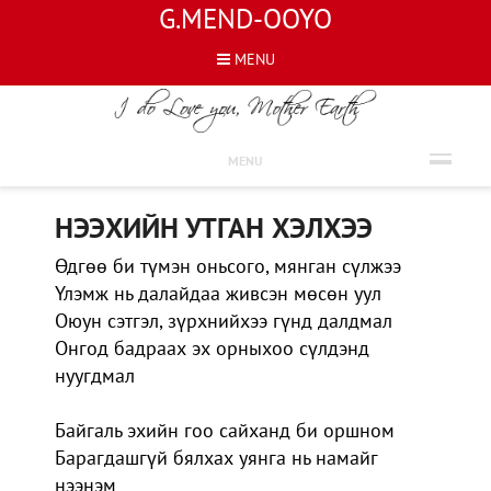
G.MEND-OOYO
MENU
ШҮЛГҮҮД
MENU
НЭЭХИЙН УТГАН ХЭЛХЭЭ
Өдгөө би түмэн оньсого, мянган сүлжээ
Үлэмж нь далайдаа живсэн мөсөн уул
Оюун сэтгэл, зүрхнийхээ гүнд далдмал
Онгод бадраах эх орныхоо сүлдэнд
нуугдмал
Байгаль эхийн гоо сайханд би оршном
Барагдашгүй бялхах уянга нь намайг
нээнэм