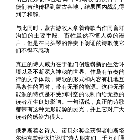
徒们替他传播到蒙古各地，结果国内战乱得
到了和解。
与此同时，蒙古游牧人拿着诗歌当作同畜群
沟通的主要手段。畜牲虽然不懂人类的语
言，但是在马头琴的伴奏下朗诵的诗歌使它
们不得不感动。
真正的诗人威力在于他们创造崭新的生活环
境以及不断深入神秘的世界。作爲有节奏韵
律的文学体裁，诗歌的形式和内容有机地互
爲条件的同时，带有无形的能源。这种无形
能源的特点是不受到时空的限制而给无数的
读者産生良好影响。一句话说，真正的诗歌
都带有这种无形能源的灵光，并且它对广大
读者的感染力很大。
俄罗斯着名诗人、诺贝尔奖金获得者帕斯塔
“
尔纳克曾经这样说过
诗人朋友们、千万别通