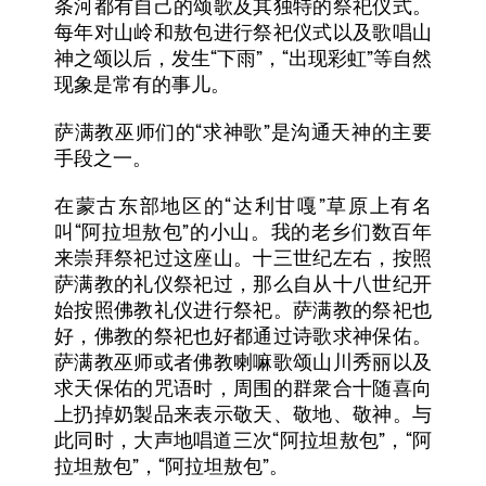
条河都有自己的颂歌及其独特的祭祀仪式。
每年对山岭和敖包进行祭祀仪式以及歌唱山
“
”
“
”
神之颂以后，发生
下雨
，
出现彩虹
等自然
现象是常有的事儿。
“
”
萨满教巫师们的
求神歌
是沟通天神的主要
手段之一。
“
”
在蒙古东部地区的
达利甘嘎
草原上有名
“
”
叫
阿拉坦敖包
的小山。我的老乡们数百年
来崇拜祭祀过这座山。十三世纪左右，按照
萨满教的礼仪祭祀过，那么自从十八世纪开
始按照佛教礼仪进行祭祀。萨满教的祭祀也
好，佛教的祭祀也好都通过诗歌求神保佑。
萨满教巫师或者佛教喇嘛歌颂山川秀丽以及
求天保佑的咒语时，周围的群衆合十随喜向
上扔掉奶製品来表示敬天、敬地、敬神。与
“
”
“
此同时，大声地唱道三次
阿拉坦敖包
，
阿
”
“
”
拉坦敖包
，
阿拉坦敖包
。