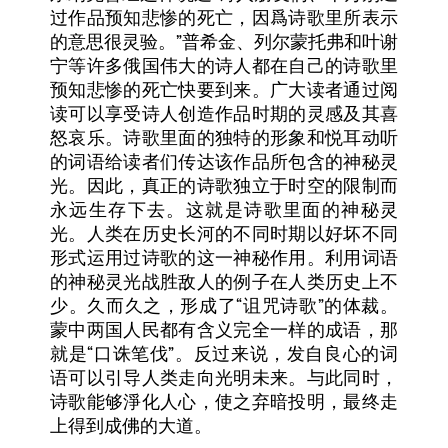
过作品预知悲惨的死亡，因爲诗歌里所表示
”
的意思很灵验。
普希金、列尔蒙托弗和叶谢
宁等许多俄国伟大的诗人都在自己的诗歌里
预知悲惨的死亡快要到来。广大读者通过阅
读可以享受诗人创造作品时期的灵感及其喜
怒哀乐。诗歌里面的独特的形象和悦耳动听
的词语给读者们传达该作品所包含的神秘灵
光。因此，真正的诗歌独立于时空的限制而
永远生存下去。这就是诗歌里面的神秘灵
光。人类在历史长河的不同时期以好坏不同
形式运用过诗歌的这一神秘作用。利用词语
的神秘灵光战胜敌人的例子在人类历史上不
“
”
少。久而久之，形成了
诅咒诗歌
的体裁。
蒙中两国人民都有含义完全一样的成语，那
“
”
就是
口诛笔伐
。反过来说，发自良心的词
语可以引导人类走向光明未来。与此同时，
诗歌能够淨化人心，使之弃暗投明，最终走
上得到成佛的大道。