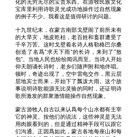
化的无穷无尽的宝贵东西。在游牧民族文化
宝库里利用诗歌灵光成功地操作过自然现象
的例子不少。我看这是值得研讨的问题。
十九世纪末，在蒙古南部戈壁闹了前所未有
的大旱灾，地皮乾枯，老百姓和畜群遭受了
千辛万苦。这时戈壁着名诗人格勒格巴尔桑
“
”
“
创造了名爲
求天下雨
的长诗，来到了
敖
”
包
。当地人民也纷纷闻讯而至。当诗人开始
仰天朗诵长诗时，老乡们随声附和地伴唱。
顿时，奇迹出现了，空中雷电交作，黑云层
层地宾士而来，开始下了瓢泼大雨。这个故
事说明诗歌能源无比灵验的同时，还证明诗
歌所激发的群衆激情能操作自然现象。
蒙古游牧人自古以来认爲每个山水都有主宰
它的神灵。按他们的说法，这些神灵是无法
用肉眼看到的，但是通过精神手段可以跟它
们沟通。正因爲如此，蒙古各地每座山和每