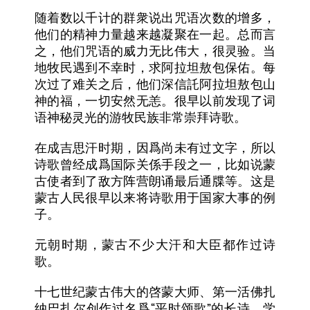
随着数以千计的群衆说出咒语次数的增多，
他们的精神力量越来越凝聚在一起。总而言
之，他们咒语的威力无比伟大，很灵验。当
地牧民遇到不幸时，求阿拉坦敖包保佑。每
次过了难关之后，他们深信託阿拉坦敖包山
神的福，一切安然无恙。很早以前发现了词
语神秘灵光的游牧民族非常崇拜诗歌。
在成吉思汗时期，因爲尚未有过文字，所以
诗歌曾经成爲国际关係手段之一，比如说蒙
古使者到了敌方阵营朗诵最后通牒等。这是
蒙古人民很早以来将诗歌用于国家大事的例
子。
元朝时期，蒙古不少大汗和大臣都作过诗
歌。
十七世纪蒙古伟大的啓蒙大师、第一活佛扎
“
”
纳巴扎尔创作过名爲
平时颂歌
的长诗，学