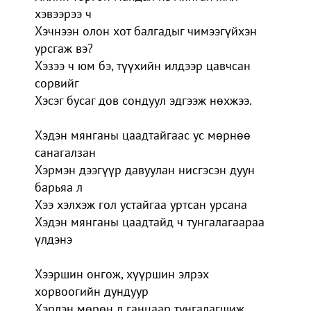
хэвээрээ ч
Хэчнээн олон хот балгадыг чимээгүйхэн
урсгаж вэ?
Хэзээ ч юм бэ, түүхийн илдээр цавчсан
сорвийг
Хэсэг бусаг дов сондуул эдгээж нөхжээ.
Хэдэн мянганы цаадтайгаас ус мөрнөө
санагалзан
Хэрмэн дээгүүр давуулан нисгэсэн дуун
барьяа л
Хээ хэлхэж гол устайгаа уртсан урсана
Хэдэн мянганы цаадтайд ч тунгалагаараа
үлдэнэ
Хээршин онгож, хүүршин элрэх
хорвоогийн дундуур
Хэрлэн мөрөн л ганцаар тунгалагшиж