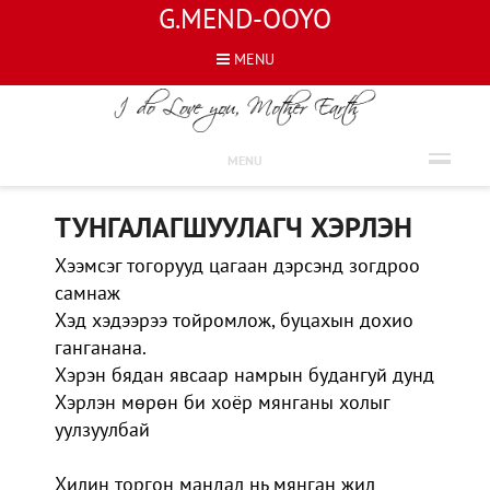
G.MEND-OOYO
MENU
ШҮЛГҮҮД
MENU
ТУНГАЛАГШУУЛАГЧ ХЭРЛЭН
Хээмсэг тогорууд цагаан дэрсэнд зогдроо
самнаж
Хэд хэдээрээ тойромлож, буцахын дохио
ганганана.
Хэрэн бядан явсаар намрын будангуй дунд
Хэрлэн мөрөн би хоёр мянганы холыг
уулзуулбай
Хилин торгон мандал нь мянган жил