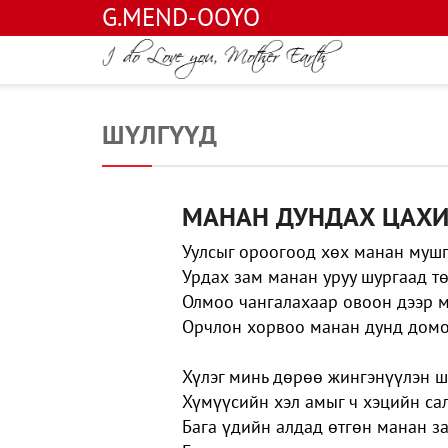
G.MEND-OOYO
ШҮЛГҮҮД
МАНАН ДУНДАХ ЦАХ
Уулсыг ороогоод хөх манан муш
Урдах зам манан уруу шургаад т
Олмоо чангалахаар овоон дээр 
Орчлон хорвоо манан дунд дом
Хүлэг минь дөрөө жингэнүүлэн ш
Хүмүүсийн хэл амыг ч хэцийн са
Бага үдийн алдад өтгөн манан з