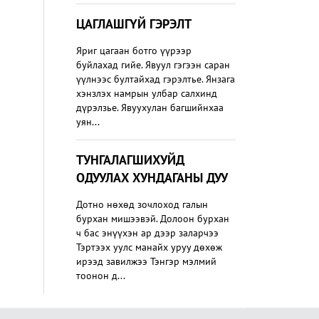
ЦАГЛАШГҮЙ ГЭРЭЛТ
Яриг цагаан ботго үүрээр
буйлахад гийе. Явуул гэгээн саран
үүлнээс бултайхад гэрэлтье. Янзага
хэнзлэх намрын улбар салхинд
дүрэлзье. Явуухулан багшийнхаа
уян...
ТУНГАЛАГШИХУЙД
ОДУУЛАХ ХУНДАГАНЫ ДУУ
Дотно нөхөд зочлоход галын
бурхан мишээвэй. Долоон бурхан
ч бас энүүхэн ар дээр заларчээ
Тэртээх уулс манайх уруу дөхөж
ирээд завилжээ Тэнгэр мэлмий
тоонон д...