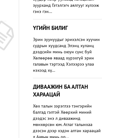
зуурханд Гэтэлгэгч аялгууг хүлээж
гэнэ гэн...
ҮГИЙН БИЛИГ
Эрин зуунуудыг эрихэлсэн хуучин
судрын хуудсанд Элэнц хуланц
дээдсийн минь оюун сүнс буй
Хөлөөрөө яваад хүрэхгүй эрин
галавын тэртээд Хэлээрээ улаа
нэхээд хү...
ДИВААЖИН БА АЛТАН
ХАРААЦАЙ
Хөх талын зэрэглээ тэнгэрийн
балгад гэлтэй Хөөрхий миний
дээдэс энэ л диваажинд
мөнхөрсөн юм. Аглаг талынхаа
дээсэн дээр хэдэн алтан хараацай
л Аавын минь ор...