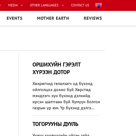
MEDIA
OTHER LANGUAGES
CONTACT US
EVENTS
MOTHER EARTH
REVIEWS
ОРШИХУЙН ГЭРЭЛТ
ХҮРЭЭН ДОТОР
Хөхрөгчид гялалзагч од бүхэнд
ойлголцох дохио буй Хөрстөд
мэндлэгч хүн бүхэнд дэлхийд
ирсэн шалтгаан буй Хүмүүн болгон
газрын үр юм. Үр бүхэнд дэлгэ...
​ТОГОРУУНЫ ДУУЛЬ
Уужуу хорвоогийн уйтан зайд