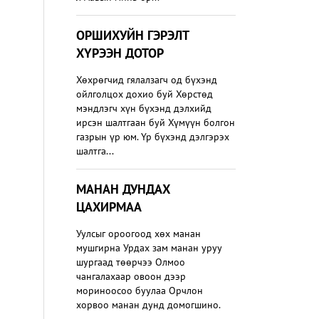
ОРШИХУЙН ГЭРЭЛТ
ХҮРЭЭН ДОТОР
Хөхрөгчид гялалзагч од бүхэнд
ойлголцох дохио буй Хөрстөд
мэндлэгч хүн бүхэнд дэлхийд
ирсэн шалтгаан буй Хүмүүн болгон
газрын үр юм. Үр бүхэнд дэлгэрэх
шалтга...
МАНАН ДУНДАХ
ЦАХИРМАА
Уулсыг ороогоод хөх манан
мушгирна Урдах зам манан уруу
шургаад төөрчээ Олмоо
чангалахаар овоон дээр
мориноосоо буулаа Орчлон
хорвоо манан дунд домогшино.