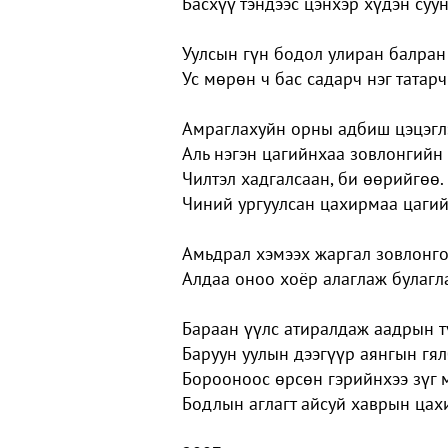
Басхүү тэндээс цэнхэр хүдэн суу
Уулсын гүн бодол улиран балран
Ус мөрөн ч бас садарч нэг татарч
Амраглахуйн орны адбиш цэцэгл
Аль нэгэн цагийнхаа зовлонгийн
Чилтэл хадгалсаан, би өөрийгөө.
Чиний ургуулсан цахирмаа цагий
Амьдрал хэмээх жаргал зовлонго
Алдаа оноо хоёр алаглаж булаг
Бараан үүлс атиралдаж аадрын т
Баруун уулын дээгүүр аянгын гя
Борооноос өрсөн гэрийнхээ зүг 
Бодлын аглагт айсуй хаврын цах