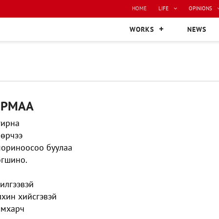
HOME
LIFE
OPINIONS
WORKS
NEWS
ИРМАА
гирна
өөрчээ
мориноосоо буулаа
огшино.
илгээвэй
лхин хийсгэвэй
амхарч