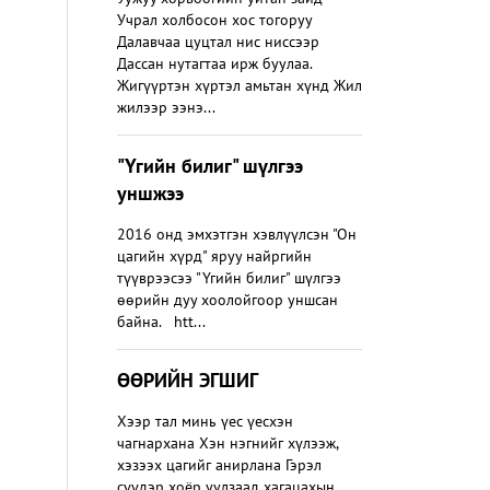
Учрал холбосон хос тогоруу
Далавчаа цуцтал нис ниссээр
Дассан нутагтаа ирж буулаа.
Жигүүртэн хүртэл амьтан хүнд Жил
жилээр ээнэ...
"Үгийн билиг" шүлгээ
уншжээ
2016 онд эмхэтгэн хэвлүүлсэн "Он
цагийн хүрд" яруу найргийн
түүврээсээ "Үгийн билиг" шүлгээ
өөрийн дуу хоолойгоор уншсан
байна. htt...
ӨӨРИЙН ЭГШИГ
Хээр тал минь үес үесхэн
чагнархана Хэн нэгнийг хүлээж,
хэзээх цагийг анирлана Гэрэл
сүүдэр хоёр уулзаад хагацахын