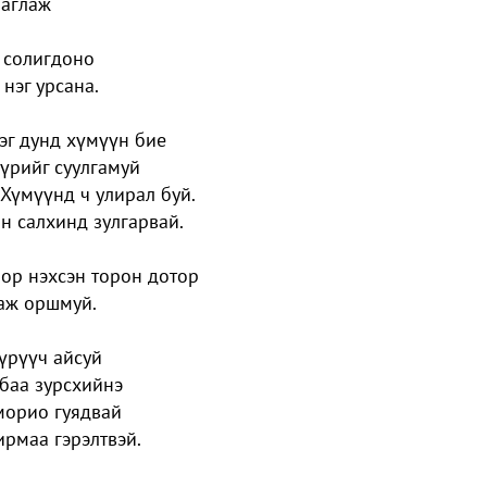
наглаж
 солигдоно
 нэг урсана.
эг дунд хүмүүн бие
 үрийг суулгамуй
 Хүмүүнд ч улирал буй.
н салхинд зулгарвай.
ор нэхсэн торон дотор
лаж оршмуй.
үрүүч айсуй
лбаа зурсхийнэ
морио гуядвай
ирмаа гэрэлтвэй.