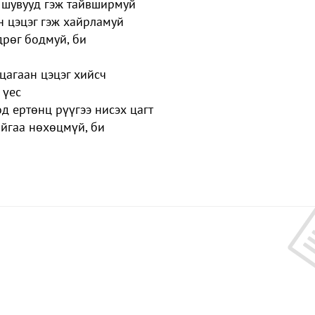
 шувууд гэж тайвширмуй
 цэцэг гэж хайрламуй
дрөг бодмуй, би
цагаан цэцэг хийсч
 үес
д ертөнц рүүгээ нисэх цагт
айгаа нөхөцмүй, би