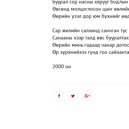
Буурал сор насны хярууг бодлын
Өвсөнд молцоглосон цанг өвлийн
Өөрийн үзэл дор юм бүхнийг өө
Сар жилийн салхинд санчган тус 
Санааны хээр талд өвс бууралтах
Өөрийн минь гадаад чанар дотоо
Өр зүрхнийхээ гүнд гоо сайхант
2000 он