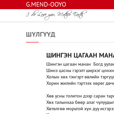
G.MEND-OOYO
ШҮЛГҮҮД
ШИНГЭН ЦАГААН МАН
Шингэн цагаан манан Богд уула
Шинэ цасны гэрэлт ширхэг цонхн
Холын хөх тэнгэрт өвлийн тэргүү
Хорин жилийн тэртээх хөрөг дөч
Хөв усны толитон дээр саран тар
Хөх талынхаа бөөр алаг чулуудыг
Хөтөлгөө морьтой хүн дуу исгэр