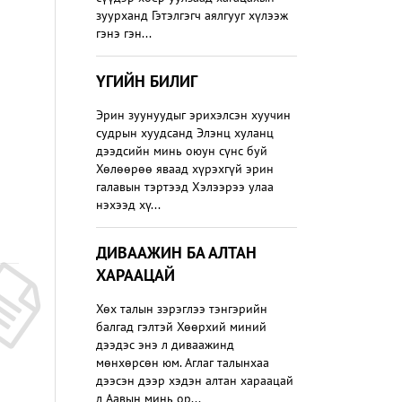
зуурханд Гэтэлгэгч аялгууг хүлээж
гэнэ гэн...
ҮГИЙН БИЛИГ
Эрин зуунуудыг эрихэлсэн хуучин
судрын хуудсанд Элэнц хуланц
дээдсийн минь оюун сүнс буй
Хөлөөрөө яваад хүрэхгүй эрин
галавын тэртээд Хэлээрээ улаа
нэхээд хү...
ДИВААЖИН БА АЛТАН
ХАРААЦАЙ
Хөх талын зэрэглээ тэнгэрийн
балгад гэлтэй Хөөрхий миний
дээдэс энэ л диваажинд
мөнхөрсөн юм. Аглаг талынхаа
дээсэн дээр хэдэн алтан хараацай
л Аавын минь ор...