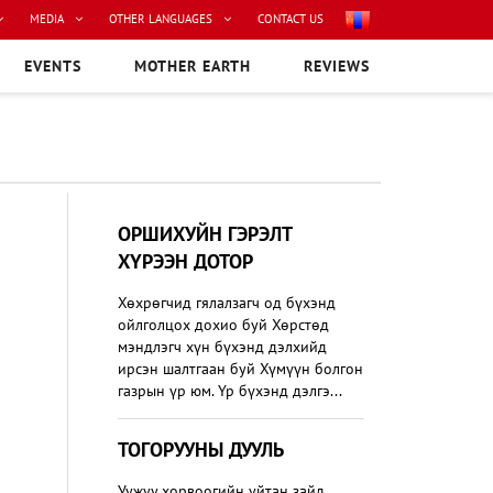
MEDIA
OTHER LANGUAGES
CONTACT US
EVENTS
MOTHER EARTH
REVIEWS
ОРШИХУЙН ГЭРЭЛТ
ХҮРЭЭН ДОТОР
Хөхрөгчид гялалзагч од бүхэнд
ойлголцох дохио буй Хөрстөд
мэндлэгч хүн бүхэнд дэлхийд
ирсэн шалтгаан буй Хүмүүн болгон
газрын үр юм. Үр бүхэнд дэлгэ...
​ТОГОРУУНЫ ДУУЛЬ
Уужуу хорвоогийн уйтан зайд