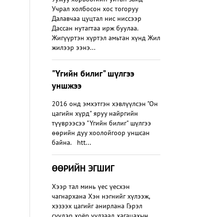
Учрал холбосон хос тогоруу
Далавчаа цуцтал нис ниссээр
Дассан нутагтаа ирж буулаа.
Жигүүртэн хүртэл амьтан хүнд Жил
жилээр ээнэ...
"Үгийн билиг" шүлгээ
уншжээ
2016 онд эмхэтгэн хэвлүүлсэн "Он
цагийн хүрд" яруу найргийн
түүврээсээ "Үгийн билиг" шүлгээ
өөрийн дуу хоолойгоор уншсан
байна. htt...
ӨӨРИЙН ЭГШИГ
Хээр тал минь үес үесхэн
чагнархана Хэн нэгнийг хүлээж,
хэзээх цагийг анирлана Гэрэл
сүүдэр хоёр уулзаад хагацахын