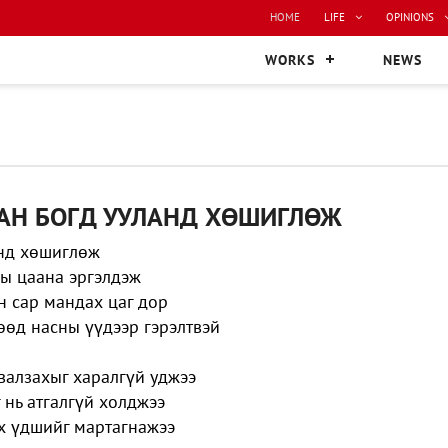
HOME
LIFE
OPINIONS
WORKS
NEWS
АН БОГД УУЛАНД ХӨШИГЛӨЖ
нд хөшиглөж
ы цаана эргэлдэж
н сар мандах цаг дор
өөд насны үүдээр гэрэлтвэй
валзахыг харалгүй уджээ
 нь атгалгүй холджээ
эх үдшийг мартагнажээ