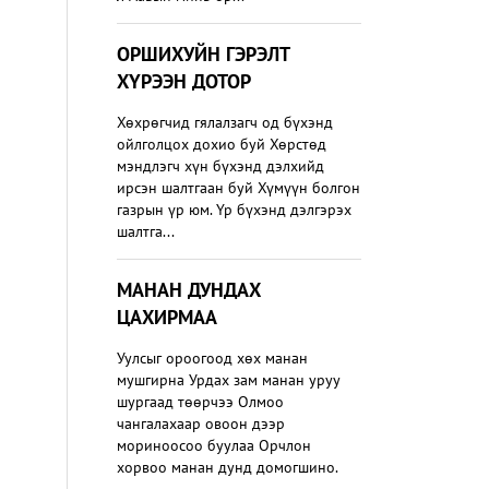
ОРШИХУЙН ГЭРЭЛТ
ХҮРЭЭН ДОТОР
Хөхрөгчид гялалзагч од бүхэнд
ойлголцох дохио буй Хөрстөд
мэндлэгч хүн бүхэнд дэлхийд
ирсэн шалтгаан буй Хүмүүн болгон
газрын үр юм. Үр бүхэнд дэлгэрэх
шалтга...
МАНАН ДУНДАХ
ЦАХИРМАА
Уулсыг ороогоод хөх манан
мушгирна Урдах зам манан уруу
шургаад төөрчээ Олмоо
чангалахаар овоон дээр
мориноосоо буулаа Орчлон
хорвоо манан дунд домогшино.