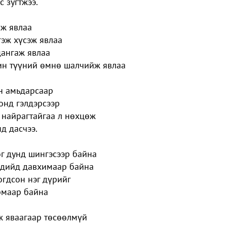
с зугтжээ.
лж явлаа
гэж хүсэж явлаа
цангаж явлаа
рин түүний өмнө шалчийж явлаа
н амьдарсаар
онд гэлдэрсээр
 найрагтайгаа л нөхцөж
д дасчээ.
г дунд шингэсээр байна
ндийд давхимаар байна
гдсон нэг дүрийг
рмаар байна
ж яваагаар төсөөлмүй