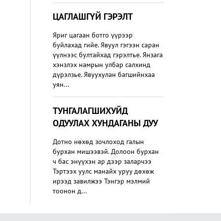
ЦАГЛАШГҮЙ ГЭРЭЛТ
Яриг цагаан ботго үүрээр
буйлахад гийе. Явуул гэгээн саран
үүлнээс бултайхад гэрэлтье. Янзага
хэнзлэх намрын улбар салхинд
дүрэлзье. Явуухулан багшийнхаа
уян...
ТУНГАЛАГШИХУЙД
ОДУУЛАХ ХУНДАГАНЫ ДУУ
Дотно нөхөд зочлоход галын
бурхан мишээвэй. Долоон бурхан
ч бас энүүхэн ар дээр заларчээ
Тэртээх уулс манайх уруу дөхөж
ирээд завилжээ Тэнгэр мэлмий
тоонон д...