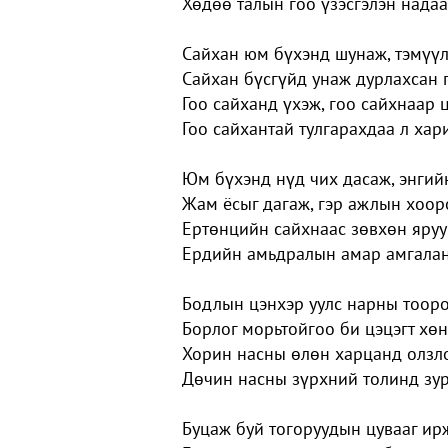
Хөдөө талын гоо үзэсгэлэн надаа
Сайхан юм бүхэнд шунаж, тэмүү
Сайхан бүсгүйд унаж дурлахсан 
Гоо сайханд үхэж, гоо сайхнаар 
Гоо сайхантай тулгарахдаа л ха
Юм бүхэнд нүд чих дасаж, энгий
Жам ёсыг дагаж, гэр ажлын хоор
Ертөнцийн сайхнаас зөвхөн яруу
Ердийн амьдралын амар амгалан
Бодлын цэнхэр уулс нарны тооро
Борлог морьтойгоо би цэцэгт хө
Хорин насны өлөн харцанд олзло
Дөчин насны зүрхний толинд зу
Буцаж буй тогоруудын цувааг ир