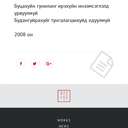
Буцахуйн гуниланг ирэхүйн инээмсэглэлд
урвуулмуй
Будангуйрахуйг тунгалагшихуйд одуулмуй
2008 он
WORKS
NEWS