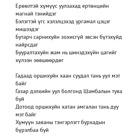
Ерөөлтэй хүмүүс уулзахад ертөнцийн
магнай тэнийдэг
Бэлэгтэй үгс хэлэлцэхэд ургамал цэцэг
мишээдэг
Бутарч сарнихуйн зохисгүй эвсэн бүтэхүйд
найрсдаг
Бууралтахуйн жам нь шинэдэхүйн цагийг
хүлээн зөвшөөрдөг
Гадаад оршихуйн хаан суудал тань уул мэт
байг
Газар дэлхийн уул болгонд Шамбалын туяа
буй
Дотоод оршихуйн хатан амгалан тань дуу
мэт байг
Хүмүүн заяаны тэнгэрлэгт бурхадын
бүрэлбаа буй