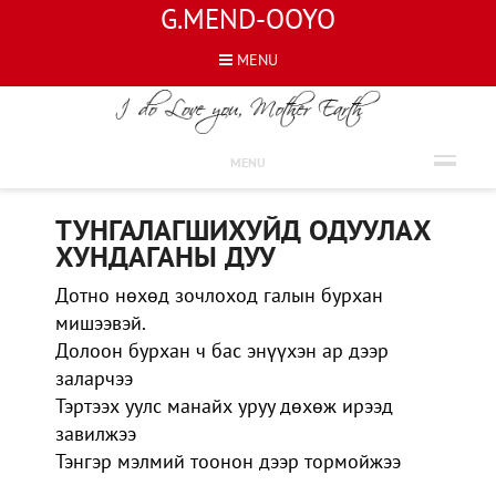
G.MEND-OOYO
MENU
ШҮЛГҮҮД
MENU
ТУНГАЛАГШИХУЙД ОДУУЛАХ
ХУНДАГАНЫ ДУУ
Дотно нөхөд зочлоход галын бурхан
мишээвэй.
Долоон бурхан ч бас энүүхэн ар дээр
заларчээ
Тэртээх уулс манайх уруу дөхөж ирээд
завилжээ
Тэнгэр мэлмий тоонон дээр тормойжээ