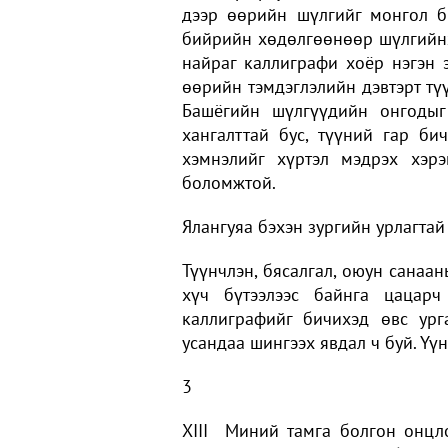
дээр өөрийн шүлгийг монгол б
бийрийн хөдөлгөөнөөр шүлгийнхэ
найраг каллиграфи хоёр нэгэн э
өөрийн тэмдэглэлийн дэвтэрт тү
Башёгийн шүлгүүдийн онгодыг
хангалттай бус, түүний гар би
хэмнэлийг хүртэл мэдрэх хэрэ
боломжтой.
Ялангуяа бэхэн зургийн урлагтай
Түүнчлэн, бясалгал, оюун санаан
хүч бүтээлээс байнга цацарч
каллиграфийг бичихэд өвс ург
усандаа шингээх явдал ч буй. Үү
3
XIII Миний тамга болгон онцло