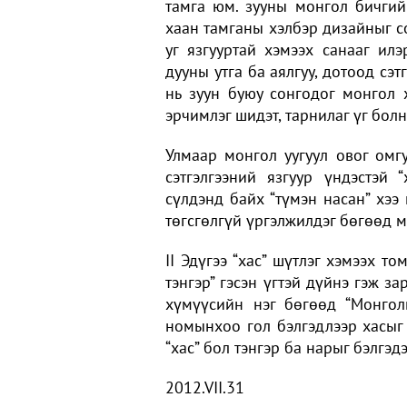
тамга юм. зууны монгол бичгий
хаан тамганы хэлбэр дизайныг со
уг язгууртай хэмээх санааг и
дууны утга ба аялгуу, дотоод сэ
нь зуун буюу сонгодог монгол 
эрчимлэг шидэт, тарнилаг үг болн
Улмаар монгол уугуул овог омг
сэтгэлгээний язгуур үндэстэй
сүлдэнд байх “түмэн насан” хээ 
төгсгөлгүй үргэлжилдэг бөгөөд 
II Эдүгээ “хас” шүтлэг хэмээх т
тэнгэр” гэсэн үгтэй дүйнэ гэж з
хүмүүсийн нэг бөгөөд “Монго
номынхоо гол бэлгэдлээр хасыг 
“хас” бол тэнгэр ба нарыг бэлгэ
2012.VII.31