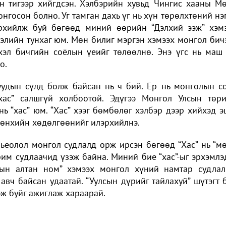
н тигээр хийгдсэн. Хэлбэрийн хувьд Чингис хааны М
нгосон болно. Уг тамган дахь үг нь хүн төрөлхтөний нэ
лэрхийлж буй бөгөөд миний өөрийн “Дэлхий ээж” хэм
тгэлийн тунхаг юм. Мөн билиг мэргэн хэмээх монгол бич
хэл бичгийн соёлын үеийг төлөөлнө. Энэ үгс нь маш
о.
уудын сүлд болж байсан нь ч бий. Ер нь монголын с
 “хас” салшгүй холбоотой. Эдүгээ Монгол Улсын төр
нь “хас” юм. “Хас” хээг бөмбөлөг хэлбэр дээр хийхэд э
мөнхийн хөдөлгөөнийг илэрхийлнэ.
омьёолол монгол судлалд орж ирсэн бөгөөд “Хас” нь “м
арим судлаачид үзэж байна. Миний бие “хас”-ыг эрхэмлэ
лын алтан ном” хэмээх монгол хүний намтар судла
авч байсан удаатай. “Уулсын дүрийг тайлахуй” шүтэгт 
дэж буйг ажиглаж хараарай.