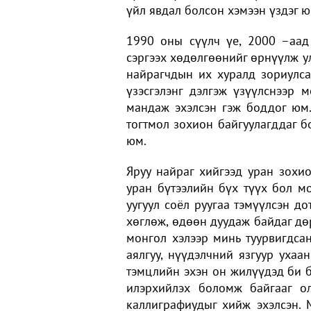
үйл явдал болсон хэмээн үздэг ю
1990 оны сүүлч үе, 2000 –аад
сэргээх хөдөлгөөнийг өрнүүлж у
найрагчдын их хуралд зориулса
үзэсгэлэнг дэлгэж үзүүлснээр 
мандаж эхэлсэн гэж боддог юм
тогтмол зохион байгуулагддаг бо
юм.
Яруу найраг хийгээд уран зохи
уран бүтээлийн бүх түүх бол мон
уугуул соёл руугаа тэмүүлсэн д
хөглөж, өдөөн дуудаж байдаг дөр
монгол хэлээр минь туурвигдса
аялгуу, нүүдэлчний язгуур ухаа
тэмцлийн эхэн он жилүүдэд би б
илэрхийлэх боломж байгааг о
каллиграфиудыг хийж эхэлсэн.