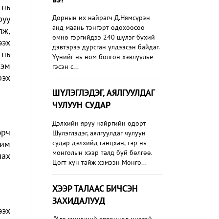
 нь
руу
Дорнын их найрагч Д.Нямсүрэн
анд маань тэнгэрт одохоосоо
лж,
өмнө гэргийдээ 240 шүлэг бүхий
ээх
дэвтэрээ дурсган үлдээсэн байдаг.
 нь
Үүнийг нь ном болгон хэвлүүлье
хэм
гэсэн с...
рэх
ШҮЛЭГЛЭДЭГ, АЯЛГУУЛДАГ
ЧУЛУУН СУДАР
Дэлхийн яруу найргийн өдөрт
эрч
Шүлэглэдэг, аялгуулдаг чулуун
рим
судар дэлхийд ганцхан, тэр нь
монголын хээр талд буй бөлгөө.
лах
Цогт хун тайж хэмээн Монго...
ХЭЭР ТАЛААС БИЧСЭН
ЗАХИДАЛУУД
ээх