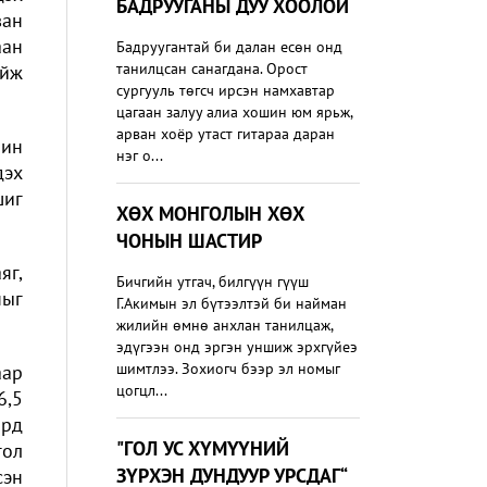
БАДРУУГАНЫ ДУУ ХООЛОЙ
ван
аан
Бадруугантай би далан есөн онд
танилцсан санагдана. Орост
айж
сургууль төгсч ирсэн намхавтар
цагаан залуу алиа хошин юм ярьж,
арван хоёр утаст гитараа даран
чин
нэг о...
дэх
шиг
ХӨХ МОНГОЛЫН ХӨХ
ЧОНЫН ШАСТИР
яг,
Бичгийн утгач, билгүүн гүүш
ныг
Г.Акимын эл бүтээлтэй би найман
жилийн өмнө анхлан танилцаж,
эдүгээн онд эргэн уншиж эрхгүйеэ
шимтлээ. Зохиогч бээр эл номыг
аар
цогцл...
6,5
ард
"ГОЛ УС ХҮМҮҮНИЙ
гол
ЗҮРХЭН ДУНДУУР УРСДАГ“
сэн