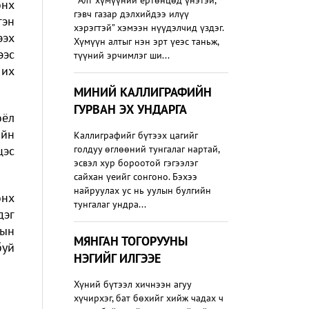
“Алт хүмүүний ертөнцөд үнэтэй,
өнх
гэвч газар дэлхийдээ илүү
гэн
хэрэгтэй” хэмээн нүүдэлчид үздэг.
ээх
Хүмүүн алтыг нэн эрт үеэс таньж,
ээс
түүний эрчимлэг ши...
 их
МИНИЙ КАЛЛИГРАФИЙН
ГУРВАН ЭХ УНДАРГА
оёл
ийн
Каллиграфийг бүтээх цагийг
цэс
голдуу өглөөний тунгалаг нартай,
эсвэл хур бороотой гэгээлэг
сайхан үеийг сонгоно. Бэхээ
найруулах ус нь уулын булгийн
өнх
тунгалаг ундра...
дэг
лын
МЯНГАН ТОГОРУУНЫ
буй
НЭГИЙГ ИЛГЭЭЕ
Хүний бүтээл хичнээн агуу
хүчирхэг, бат бөхийг хийж чадах ч