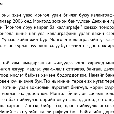
м.
 оны эхэн үеэс монгол уран бичлэг буюу каллиграф
лмаар 2006 онд Монголд зохион байгуулсан Дэлхийн я
н “Монгол яруу найраг ба каллиграфи” хэмээх томоо
монголд шинэ цаг үед каллиграфийн урлаг дахин сэр
. Үүнээс хойш жил бүр Монголд каллиграфийн үзэсгэ
лж, энэ урлаг руу олон залуу бүтээлчид нэгдэн орж ир
олтой хамт амьдарсан он жилүүдээ эргэн харахад ми
гол язгуур мэдлэг, уламжлалт сэтгэлгээ, байгаль дэлх
отоод нислэг байжээ хэмээн бодогддог юм. Намайг бай
вөн хүчин зүйл буй. Тэр нь миний төрсөн эх нутаг, төр
н эртний уран зохиолын дурсгалт бичгүүд, морин хуу
н мэдлэг энэ дөрөв юм. Монгол бичиг, өв соёлын төл
ээр бэх нийлүүлэн өөрийн оюун санаа, дотоод ертөнц
лж харсан. Ингээд бийр бэх, цаас нийлүүлж анхны
 Миний эхэн үеийн каллиграфиуд бол байгалийн дүрс