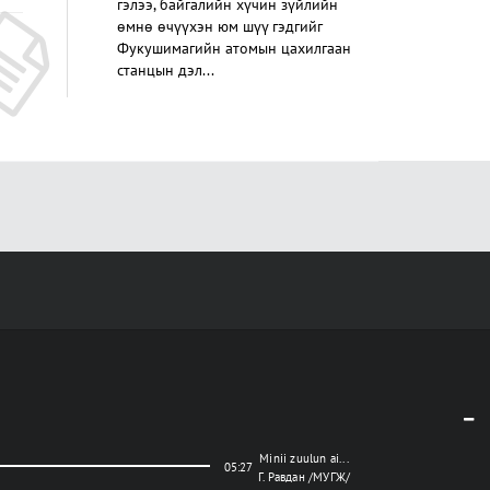
гэлээ, байгалийн хүчин зүйлийн
өмнө өчүүхэн юм шүү гэдгийг
Фукушимагийн атомын цахилгаан
станцын дэл...
Minii zuulun ai...
05:27
Г. Равдан /МУГЖ/