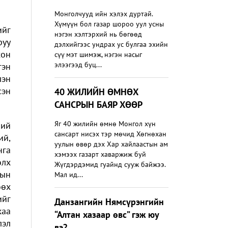
Монголчууд ийн хэлэх дуртай.
Хүмүүн бол газар шороо уул усны
ийг
нэгэн хэлтэрхий нь бөгөөд
руу
дэлхийгээс ундрах ус булгаа эхийн
хон
сүү мэт шимэж, нэгэн насыг
элээгээд буц...
гэн
лэн
сэн
40 ЖИЛИЙН ӨМНӨХ
САНСРЫН БАЯР ХӨӨР
Яг 40 жилийн өмнө Монгол хүн
ний
сансарт нисэх тэр мөчид Хөгнөхан
ий,
уулын өвөр дэх Хар хайлаастын ам
нга
хэмээх газарт хаваржиж буй
өлх
Жүгдэрдэмид гуайнд сууж байжээ.
рын
Мал ид...
өөх
ийг
Данзангийн Нямсүрэнгийн
хаа
“Алтан хазаар өвс” гэж юу
лэл
вэ?