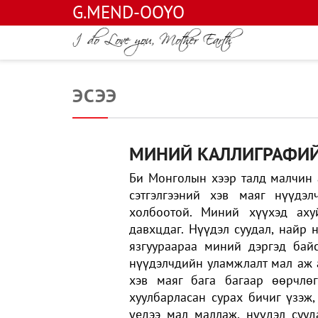
G.MEND-OOYO
ЭСЭЭ
МИНИЙ КАЛЛИГРАФИЙ
Би Монголын хээр талд малчин 
сэтгэлгээний хэв маяг нүүдэ
холбоотой. Миний хүүхэд аху
давхцдаг. Нүүдэл суудал, найр н
язгуураараа миний дэргэд бай
нүүдэлчдийн уламжлалт мал аж 
хэв маяг бага багаар өөрчлөг
хуулбарласан сурах бичиг үзэж,
үедээ мал маллаж, нүүдэл сууд