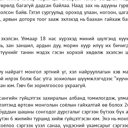
өрөлд багагүй дадсан байлаа. Наад зах нь адууны гур
олсон байв. Гэтэл сургуульд ороход улаан, ногоон, цаг
н, арвын доторх тоог зааж эхлэхэд нь баахан гайхаж б
 эхэлсэн. Улмаар 18 нас хүрэхэд миний шүлгэнд хуу
аль, зан заншил, ардын дуу, морин хуур илүү их бичиг
 түүнийг танин мэдэх гэсэн хорхой хөдөлж эхэлсэн 
у найрагт монгол эртний үг, хэл найрууллагын хэв ма
тэй илрэх болж бас утга зохиолын шүүмжлэгчдээс “хууч
ан юм. Гэвч би зорилгоосоо ухраагүй.
ангийн гүйцэтгэх захиралын албанд томилогдож, улм
элтэнд өртсөн монголын соёлын гайхалтай өв болох 2
Буддын шашны сонгодог дурсгалыг сэргээн бүтээх бүх 
тэн 6 жилийн туршид хийж гүйцэтгэсэн юм. Энэ нь мон
оёлоо сэргээх үзэл санаа, үндэсний ухамсарыг сэргээ