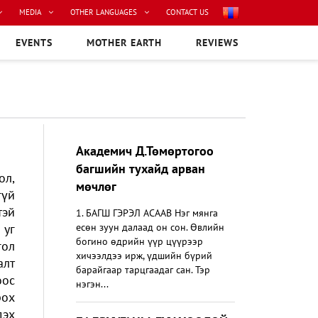
MEDIA
OTHER LANGUAGES
CONTACT US
EVENTS
MOTHER EARTH
REVIEWS
Академич Д.Төмөртогоо
багшийн тухайд арван
ол,
мөчлөг
гүй
тэй
1. БАГШ ГЭРЭЛ АСААВ Нэг мянга
 уг
есөн зуун далаад он сон. Өвлийн
богино өдрийн үүр цүүрээр
гол
хичээлдээ ирж, үдшийн бүрий
алт
барайгаар тарцгаадаг сан. Тэр
оос
нэгэн...
рох
дэх