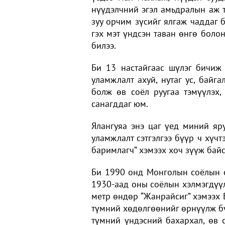
нүүдэлчний эгэл амьдралын аж т
зуу орчим зүсийг ялгаж чаддаг б
гэх мэт үндсэн таван өнгө боло
билээ.
Би 13 настайгаас шүлэг бичиж
уламжлалт ахуй, нутаг ус, байг
болж өв соёл руугаа тэмүүлэх,
санагддаг юм.
Ялангуяа энэ цаг үед миний яру
уламжлалт сэтгэлгээ бүүр ч хүч
баримлагч” хэмээх хоч зүүж байс
Би 1990 онд Монголын соёлын с
1930-аад оны соёлын хэлмэгдүүл
метр өндөр “Жанрайсиг” хэмээх 
түмний хөдөлгөөнийг өрнүүлж бү
түмний үндэсний бахархал, өв с