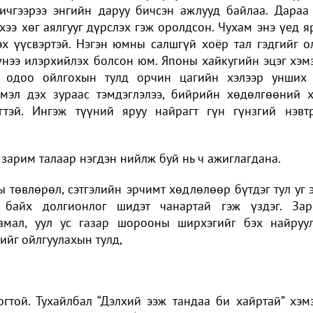
ичгээрээ энгийн даруу бичсэн ажлууд байлаа. Дараа
э хөг аялгууг дүрслэх гэж оролдсон. Чухам энэ үед я
х үүсвэртэй. Нэгэн юмны салшгүй хоёр тал гэдгийг о
үнээ илэрхийлэх болсон юм. Японы хайкугийн эцэг хэм
 одоо ойлгохын тулд орчин цагийн хэлээр унших
чмэл дэх зураас тэмдэглэлээ, бийрийн хөдөлгөөний 
гтэй. Ингэж түүний яруу найрагт гүн гүнзгий нэвт
 зарим талаар нэгдэн нийлж буй нь ч ажиглагдана.
ы төвлөрөл, сэтгэлийн эрчимт хөдлөлөөр бүтдэг тул уг 
 байх долгионлог шидэт чанартай гэж үздэг. За
амал, уул ус газар шорооны ширхэгийг бэх найруу
нийг ойлгуулахын тулд,
гтой. Тухайлбал “Дэлхий ээж тандаа би хайртай” хэм