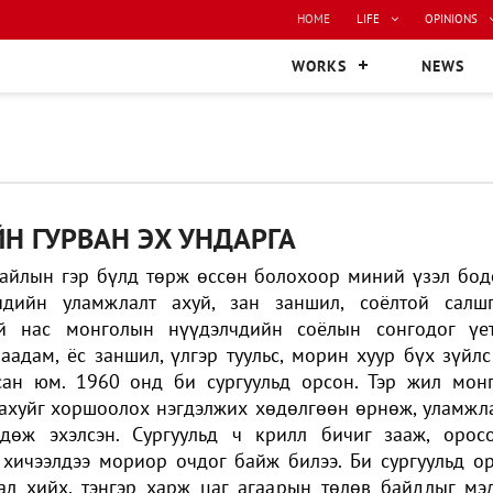
HOME
LIFE
OPINIONS
WORKS
NEWS
Н ГУРВАН ЭХ УНДАРГА
айлын гэр бүлд төрж өссөн болохоор миний үзэл бод
лчдийн уламжлалт ахуй, зан заншил, соёлтой салш
й нас монголын нүүдэлчдийн соёлын сонгодог үе
аадам, ёс заншил, үлгэр туульс, морин хуур бүх зүйлс
сан юм. 1960 онд би сургуульд орсон. Тэр жил мон
ахуйг хоршоолох нэгдэлжих хөдөлгөөн өрнөж, уламжл
дөж эхэлсэн. Сургуульд ч крилл бичиг зааж, орос
 хичээлдээ мориор очдог байж билээ. Би сургуульд о
ал хийх, тэнгэр харж цаг агаарын төлөв байдлыг мэ