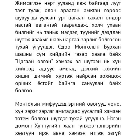
Жимсэглэн нэрт ууланд явж байгаад луут
таяг тулж, олон араатан амьтан гөрөөс
шувуу дагуулсан урт цагаан сахалт өндөр
настай өвгөнтэй тааралдаж, холч ухаан
билгийг нь таньж мэдээд түүнийг дээдлэн
шүтэж явахыг шавь нартаа зарлиг болгосон
тухай үгүүлдэг. Одоо Монголын Бурхан
шашны сүм хийдийн газар хааяа байх
“Цагаан өвгөн” хэмээх эл шүтээн нь хүн
хийгээд адгуус амьтад дэлхий ээжийн
хишиг шимийг хүртэж найрсан зохицож
орших ёстойг байнга сануулан байх
бөлгөө.
Монголын мифүүдэд эртний овогууд чоно,
хун зэрэг зэрлэг амьтадаас үүсэлтэй хэмээн
тотем болгон шүтдэг тухай үгүүлнэ. Нэгэн
домогт Хүннүгийн хаан гүнжээ тэнгэрийн
хөвгүүн ирж авна хэмээн итгэж эзгүй