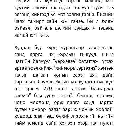
гэдсийг нь хүүлээд зэрлэг махчид мэт
түүхий элгийг нь идэж халуун цусыг нь
аяганд хийгээд ус мэт залгицгаана. Биеийн
чалх тамирт сайн юм гэнээ. Би л болж
байвал, байгаль дэлхий сүйдэх ч тэдэнд
яамай юм гэнэ.
Хурдан буу, хурц дурангаар зэвсэглэсэн
сайд дарга, их хурлын гишүүд, шинэ
цагийн баячууд “үерхэлээ” бататгаж, үгсэх
аргаа эрэлхийлж “хийморь сэргээнэ” хэмээн
талын цагаан чонын эсрэг аян дайн
зарлалаа. Саяхан Улсын их хурлын гишүүн
нэг эрхэм 270 чоно агнаж “баатарлаг
гавъяа” байгуулж гэнээ?! Өмнөд хөршид
чоно моодонд орж дарга сайд нартаа
бүтэн чоноор бэлэг барих, чонын хоолой,
ходоод, элэг гээд бүхий л эрхтнийг нь ийм
тийм юманд сайн хэмээн хээр тал нутагт