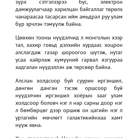
зүрх сэтгэлээрээ бус, электрон
дамжуулагчаар харилцан байгаллаг төрөлх
чанараасаа тасарсан ийм амьдрал руу улам
бүр эрчлэн тэмүүлж байна.
Цөөхөн тооны нүүдэлчид л монголын хээр
тал, хахир говьд дэлхийн хурдаас хоцрон
алслагдаж газар шороогоо шүтэж, нутаг
усаа хайрлаж хүмүүний гарвал язгуураа
хадгалан нүүдэллэн аж төрсөөр байна.
Алслан холдсоор буй суурин иргэншил,
дөнгөн данган тэсэж оршсоор буй
нүүдэлчин иргэншил хоёрын зааг улам
холдсоор боловч нэг л нар сарны доор нэг
л бөмбөрцөг дээр оршиж он цагийн нэг л
уртагийн мөчлөгт галактикийнхаа хамт
нүүж явна.