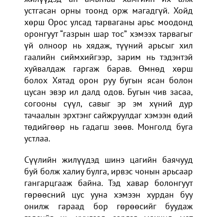
устгасан орны тоонд орж магадгүй. Хойд
хөрш Орос улсад тарваганы арьс моодонд
оронгуут “газрын шар тос” хэмээх тарвагыг
үй олноор нь хядаж, түүний арьсыг хил
гаалийн сиймхийгээр, зарим нь тэдэнтэй
хуйвалдаж гаргаж барав. Өмнөд хөрш
болох Хятад орон руу бугын ясан болон
цусан эвэр ил далд одов. Бугын чив засаа,
согооны сүүл, савыг эр эм хүний дур
тачаалын эрхтэнг сайжруулдаг хэмээн өдий
төдийгөөр нь гадагш зөөв. Монголд буга
устлаа.
Сүүлийн жилүүдэд шинэ цагийн баячууд
буй болж халиу булга, ирвэс чонын арьсаар
гангарцгааж байна. Тэд хавар болонгуут
гөрөөсний цус ууна хэмээн хурдан буу
онилж гараад бор гөрөөсийг буудаж