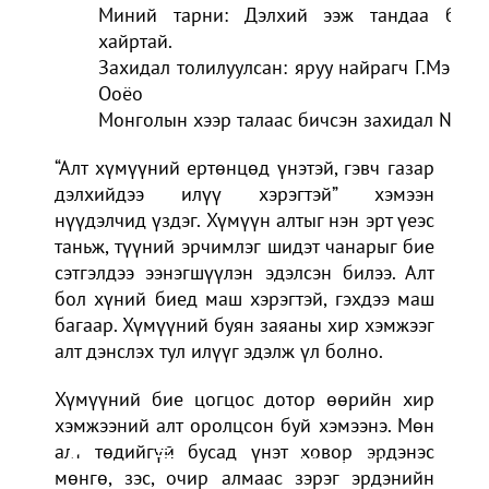
Миний тарни: Дэлхий ээж тандаа бид
хайртай.
Захидал толилуулсан: яруу найрагч Г.Мэнд-
Ооёо
Монголын хээр талаас бичсэн захидал №5
“Алт хүмүүний ертөнцөд үнэтэй, гэвч газар
дэлхийдээ илүү хэрэгтэй” хэмээн
нүүдэлчид үздэг. Хүмүүн алтыг нэн эрт үеэс
таньж, түүний эрчимлэг шидэт чанарыг бие
сэтгэлдээ ээнэгшүүлэн эдэлсэн билээ. Алт
бол хүний биед маш хэрэгтэй, гэхдээ маш
багаар. Хүмүүний буян заяаны хир хэмжээг
алт дэнслэх тул илүүг эдэлж үл болно.
Хүмүүний бие цогцос дотор өөрийн хир
хэмжээний алт оролцсон буй хэмээнэ. Мөн
Minii zuulun ai...
алт төдийгүй бусад үнэт ховор эрдэнэс
Г. Равдан /МУГЖ/
мөнгө, зэс, очир алмаас зэрэг эрдэнийн