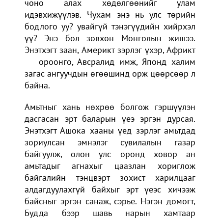
чоно алах хөдөлгөөнийг улам
идэвхижүүлэв. Чухам энэ нь улс төрийн
бодлого уу? увайгүй тэнэгүүдийн хийрхэл
үү? Энэ бол зөвхөн Монголын жишээ.
Энэтхэгт заан, Америкт зэрлэг үхэр, Африкт
ороонго, Авсралид имж, Японд халим
загас ангуучдын өгөөшинд орж цөөрсөөр л
байна.
Амьтныг хань нөхрөө болгож гэршүүлэн
дасгасан эрт баларын үеэ эргэн дурсая.
Энэтхэгт Ашока хааны үед зэрлэг амьтдад
зориулсан эмнэлэг сувилалын газар
байгуулж, олон улс оронд ховор ан
амьтадыг агнахыг цаазлан хориглож
байгалийн тэнцвэрт зохист харилцааг
алдагдуулахгүй байхыг эрт үеэс хичээж
байсныг эргэн санаж, сэрье. Нэгэн домогт,
Будда бээр шавь нарын хамтаар