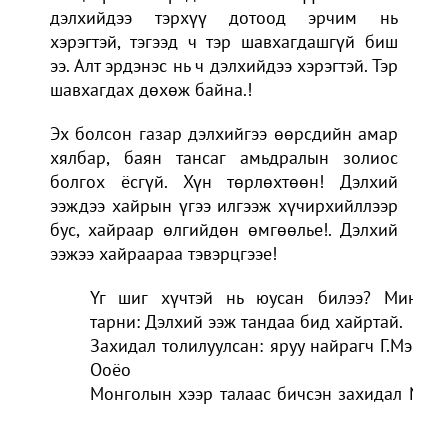
дэлхийдээ тэрхүү дотоод эрчим нь
хэрэгтэй, тэгээд ч тэр шавхагдашгүй биш
ээ. Алт эрдэнэс нь ч дэлхийдээ хэрэгтэй. Тэр
шавхагдах дөхөж байна.!
Эх болсон газар дэлхийгээ өөрсдийн амар
хялбар, баян тансаг амьдралын золиос
болгох ёсгүй. Хүн төрлөхтөөн! Дэлхий
ээждээ хайрын үгээ илгээж хүчирхийллээр
бус, хайраар өлгийдөн өмгөөлье!. Дэлхий
ээжээ хайраараа тэвэрцгээе!
Үг шиг хүчтэй нь юусан билээ? Миний
тарни: Дэлхий ээж тандаа бид хайртай.
Захидал толилуулсан: яруу найрагч Г.Мэнд-
Ооёо
Монголын хээр талаас бичсэн захидал №2