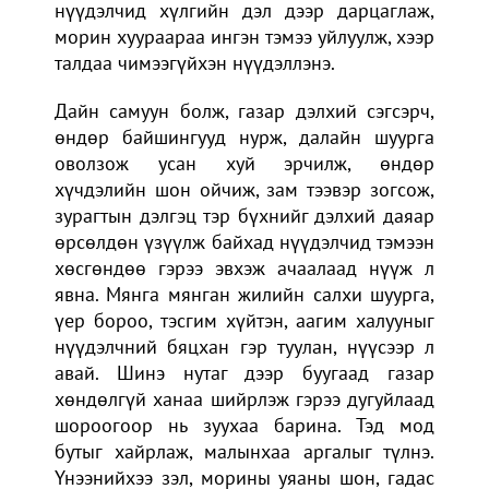
нүүдэлчид хүлгийн дэл дээр дарцаглаж,
морин хуураараа ингэн тэмээ уйлуулж, хээр
талдаа чимээгүйхэн нүүдэллэнэ.
Дайн самуун болж, газар дэлхий сэгсэрч,
өндөр байшингууд нурж, далайн шуурга
оволзож усан хуй эрчилж, өндөр
хүчдэлийн шон ойчиж, зам тээвэр зогсож,
зурагтын дэлгэц тэр бүхнийг дэлхий даяар
өрсөлдөн үзүүлж байхад нүүдэлчид тэмээн
хөсгөндөө гэрээ эвхэж ачаалаад нүүж л
явна. Мянга мянган жилийн салхи шуурга,
үер бороо, тэсгим хүйтэн, аагим халууныг
нүүдэлчний бяцхан гэр туулан, нүүсээр л
авай. Шинэ нутаг дээр буугаад газар
хөндөлгүй ханаа шийрлэж гэрээ дугуйлаад
шороогоор нь зуухаа барина. Тэд мод
бутыг хайрлаж, малынхаа аргалыг түлнэ.
Үнээнийхээ зэл, морины уяаны шон, гадас