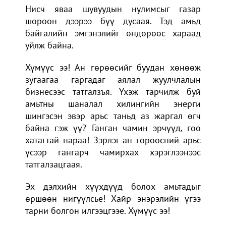
Нисч яваа шувуудын нулимсыг газар
шороон дээрээ бүү дусаая. Тэд амьд
байгалийн эмгэнэлийг өндөрөөс хараад
уйлж байна.
Хүмүүс ээ! Ан гөрөөсийг буудан хөнөөж
зугаагаа гаргадаг аялал жуулчлалын
бизнесээс татгалзъя. Үхэж тарчилж буй
амьтны шаналал хилингийн энерги
шингэсэн эвэр арьс таньд аз жаргал өгч
байна гэж үү? Ганган чамин эрчүүд, гоо
хатагтай нараа! Зэрлэг ан гөрөөсний арьс
үсээр гангарч чамирхах хэрэглээнээс
татгалзацгаая.
Эх дэлхийн хүүхдүүд болох амьтадыг
өршөөн нигүүлсье! Хайр энэрэлийн үгээ
тарни болгон илгээцгээе. Хүмүүс ээ!