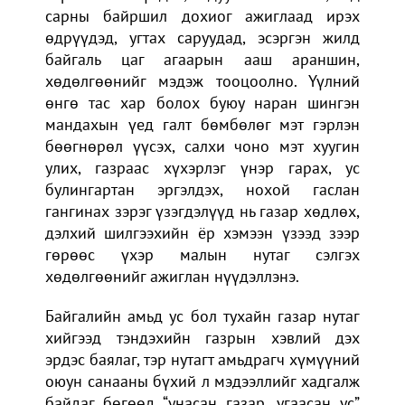
сарны байршил дохиог ажиглаад ирэх
өдрүүдэд, угтах саруудад, эсэргэн жилд
байгаль цаг агаарын ааш араншин,
хөдөлгөөнийг мэдэж тооцоолно. Үүлний
өнгө тас хар болох буюу наран шингэн
мандахын үед галт бөмбөлөг мэт гэрлэн
бөөгнөрөл үүсэх, салхи чоно мэт хуугин
улих, газраас хүхэрлэг үнэр гарах, ус
булингартан эргэлдэх, нохой гаслан
гангинах зэрэг үзэгдэлүүд нь газар хөдлөх,
дэлхий шилгээхийн ёр хэмээн үзээд зээр
гөрөөс үхэр малын нутаг сэлгэх
хөдөлгөөнийг ажиглан нүүдэллэнэ.
Байгалийн амьд ус бол тухайн газар нутаг
хийгээд тэндэхийн газрын хэвлий дэх
эрдэс баялаг, тэр нутагт амьдрагч хүмүүний
оюун санааны бүхий л мэдээллийг хадгалж
байдаг бөгөөд “унасан газар, угаасан ус”