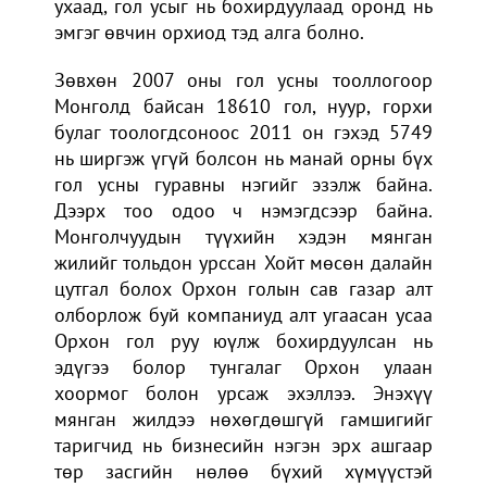
ухаад, гол усыг нь бохирдуулаад оронд нь
эмгэг өвчин орхиод тэд алга болно.
Зөвхөн 2007 оны гол усны тооллогоор
Монголд байсан 18610 гол, нуур, горхи
булаг тоологдсоноос 2011 он гэхэд 5749
нь ширгэж үгүй болсон нь манай орны бүх
гол усны гуравны нэгийг эзэлж байна.
Дээрх тоо одоо ч нэмэгдсээр байна.
Монголчуудын түүхийн хэдэн мянган
жилийг тольдон урссан Хойт мөсөн далайн
цутгал болох Орхон голын сав газар алт
олборлож буй компаниуд алт угаасан усаа
Орхон гол руу юүлж бохирдуулсан нь
эдүгээ болор тунгалаг Орхон улаан
хоормог болон урсаж эхэллээ. Энэхүү
мянган жилдээ нөхөгдөшгүй гамшигийг
таригчид нь бизнесийн нэгэн эрх ашгаар
төр засгийн нөлөө бүхий хүмүүстэй