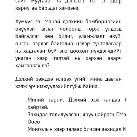
сайн муугаар нь дэнслэн, нэг л өдөр
хариугаа барьдаг хэмээнэ.
Хүмүүс ээ! Манай дэлхийн бөмбөрцөгийн
өчүүхэн аглаг чөлөөнд торж үлдээд
байгаллаг зөн билиг, уламжлалт ахуй,
онгон зэрлэг байгалиа цэвэр тунгалагаар
нь хадгалан буй энэ цөөхөн нүүдэлчдийг
унаган хээр талтай нь хэрхэн аварч
хамгаалах вэ?
Дэлхий ээждээ илгээх үгийг минь давтан
хэлж эрчимжүүлэхийг гуйж байна.
Миний тарни: Дэлхий ээж тандаа бид
хайртай.
Захидал толилуулсан: яруу найрагч Г.Мэнд-
Ооёо
Монголын хээр талаас бичсэн захидал №4