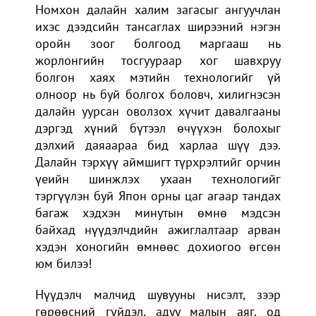
Номхон далайн халим загасыг ангуучлан
ихэс дээдсийн тансаглах ширээний нэгэн
оройн зоог болгоод маргааш нь
жорлонгийн тосгуураар хог шавхруу
болгон хаях мэтийн технологийг үй
олноор нь буй болгох боловч, хилигнэсэн
далайн уурсан оволзох хүчит давалгааны
дэргэд хүний бүтээл өчүүхэн болохыг
дэлхий даяаараа бид харлаа шүү дээ.
Далайн тэрхүү аймшигт түрхрэлтийг орчин
үеийн шинжлэх ухаан технологийг
тэргүүлэн буй Япон орны цаг агаар тандах
багаж хэдхэн минутын өмнө мэдсэн
байхад нүүдэлчдийн ажиглалтаар арван
хэдэн хоногийн өмнөөс дохиогоо өгсөн
юм билээ!
Нүүдэлч малчид шувууны нисэлт, зээр
гөрөөсний гүйдэл, адуу малын аяг, од