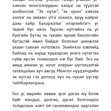
хэмээн монголчуудын хэлдэг нь түүнтэй
холбоотой. “Эх нутаг”, “эх орон” хэмээх
хэллэг нь зөвхөн утга зохиол, яруу найраг
дахь хайр бахархалыг илэрхийлэгч үг
төдий бус ажээ. Төрсөн нутгийнх нь ус
булгийн бүтэц нь тухайн хүний биологийн
бүтэцтэй ижил байдаг болохыг шинжлэх
ухаан саяхан нотолжээ. Эхийнхээ хэвлийд
байхад нь харьд худалдсан унага нутагтаа
гүйж ирсэн тохиолдол нэг бус бий. Энэ нь
амьд амьтан ус нутаг хоёрын шүтэлцээтэй
таталцалын хүч ажгуу. Монгол нүүдэлчдийн
эх нутгаа гэх дотоод хүч нь чухам үүгээр
тайлбарлагдана.
Гол ус өөрийн хөвөө эрэг даган юу болж
буйг мандал, долгио, дусал болгондоо
тольдохын хамт ой санамжиндаа хадгалан