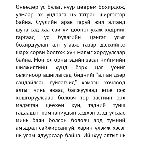
Өнөөдөр ус булаг, нуур цөөрөм бохирдож,
улмаар эх ундрага нь татран ширгэсээр
байна. Сүүлийн арав гаруй жил алтанд
шунагсад хаа сайгүй цооног ухаж хүдрийг
гаргаад ус булагийн цэнгэг усыг
бохирдуулан алт угааж, газар дэлхийгээ
шарх сорви болгож хүн малыг хордуулсаар
байна. Монгол орны эдийн засаг нийгмийн
шилжилтийн хүнд бэрх цаг үеийг
овжиноор ашиглагсад биднийг “алтан дээр
сандайлсан гуйлагчид” хэмээн хочлоод
алтыг чинь аваад баяжуулаад өгье гэж
хошгоруулсаар боловч төр засгийн эрх
мэдэлтэн цөөхөн хүн, тэдний түнш
гадаадын компаниудын хэдхэн эзэд улсаас
минь баян болсон боловч ард түмний
амьдрал сайжирсангүй, харин үлэмж хэсэг
нь улам ядуурсаар байна. Ийнхүү алтыг нь