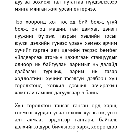
дуугаа зохиож тал нутагтаа нүүдэллэсээр
мянга мянган жил урсан өнгөрчээ.
Тэр хооронд хот тосгод бий болж, үгүй
болж, онгоц машин, ган цамхаг, цэнэгт
пуужинг бүтээж, газрын хэвлийн тосыг
юүлж, дэлхийн гүнээс ураан хэмээх эрчим
хүчийг гарган авч цөмийн тэсрэх бөмбөг
үйлдвэрлэж атомын цахилгаан станцуудыг
олноор нь байгуулан заримыг нь далайд
дэлбэлэн туршиж, зарим нь газар
хөдлөлтийн хүчийг тэсэлгүй дэлбэрч хүн
төрөлхтөнд хөгжил дэвшил авчирахын
хамт гай гамшиг дагуулсаар л байна.
Хүн төрөлхтөн тансаг ганган орд харш,
гоёмсог хурдан унаа техник хүлэглэж, үнэт
алт алмааз эрдэнээр гангарч, байгаль
дэлхийгээ дүрс бичлэгээр харж, хоорондоо