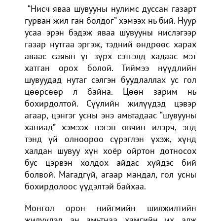
“Нисч яваа шувууны нулимс дуссан газарт
гурван жил ган болдог” хэмээх нь бий. Нуур
усаа эрэн бэдэж яваа шувууны нислэгээр
газар нутгаа эргэж, тэдний өндрөөс харах
аваас саяын үг зүрх сэтгэлд хадаас мэт
хатган орох болой. Тиймээ нүүдлийн
шувуудад нутаг сэлгэн буудлаллах ус гол
цөөрсөөр л байна. Цөөн зарим нь
бохирдолтой. Сүүлийн жилүүдэд цэвэр
агаар, цэнгэг усны энэ амьтадаас “шувууны
ханиад” хэмээх нэгэн өвчин илэрч, энд
тэнд үй олноороо сүрэглэн үхэж, хүнд
халдан шувуу хүн хоёр ойртон дотносох
бус цэрвэн холдох айдас хүйдэс бий
болвой. Магадгүй, агаар мандал, гол усны
бохирдолоос үүдэлтэй байхаа.
Монгол орон нийгмийн шилжилтийн
жилүүдэд ан амьтнаа хамгийн их алж