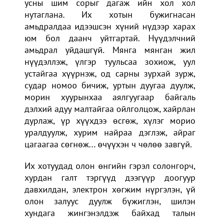
усны шим сорыг дагаж ийн хол хол
нутаглана. Их хотын бужигнасан
амьдралдаа идээшсэн хүний нүдээр харах
юм бол даанч уйтгартай. Нүүдэлчний
амьдрал уйдашгүй. Мянга мянган жил
нүүдэллэж, үлгэр туульсаа зохиож, уул
устайгаа хүүрнэж, од сарны зурхай зурж,
судар номоо бичиж, уртын дуугаа дуулж,
морин хуурынхаа аялгуугаар байгаль
дэлхий адуу малтайгаа ойлголцож, хайрлан
дурлаж, үр хүүхдээ өсгөж, хүлэг морио
уралдуулж, хурим найраа дэглэж, айраг
цагаагаа сөгнөж... өчүүхэн ч чөлөө завгүй.
Их хотуудад олон өнгийн гэрэл солонгорч,
хурдан галт тэргүүд дээгүүр доогуур
давхилдан, электрон хөгжим нүргэлэн, үй
олон залуус дуулж бүжиглэн, шилэн
хундага жингэнэлдэж байхад талын