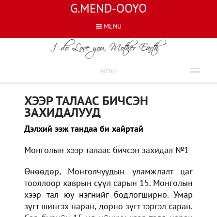
G.MEND-OOYO
MENU
ЭСЭЭ
MENU
ХЭЭР ТАЛААС БИЧСЭН
ЗАХИДАЛУУД
Дэлхий ээж тандаа би хайртай
Монголын хээр талаас бичсэн захидал №1
Өнөөдөр, Монголчуудын уламжлалт цаг
тооллоор хаврын сүүл сарын 15. Монголын
хээр тал юу нэгнийг бодлогширно. Умар
зүгт шингэх наран, дорно зүгт тэргэл саран.