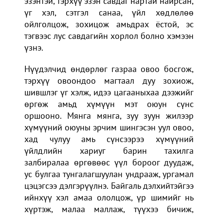
эзэнтэй, тэрхүү эзэн савдаг нартай найрсан,
үг хэл, сэтгэл санаа, үйл хөдлөлөө
ойлголцож, зохицож амьдрах ёстой, эс
тэгвээс лус савдагийн хорлол болно хэмээн
үзнэ.
Нүүдэлчид өндөрлөг газраа овоо босгож,
тэрхүү овоондоо магтаал дуу зохиож,
шившлэг үг хэлж, идээ цагааныхаа дээжийг
өргөж амьд хүмүүн мэт оюун сүнс
оршооно. Мянга мянга, зуу зуун жилээр
хүмүүний оюуны эрчим шингэсэн уул овоо,
хад чулуу амь сүнсээрээ хүмүүний
үйлдлийн хариуг барин тахилга
залбиралаа өргөвөөс үүл бороог дуудаж,
ус булгаа тунгалагшуулан ундрааж, ургамал
цэцэгсээ дэлгэрүүлнэ. Байгаль дэлхийтэйгээ
ийнхүү хэл амаа ололцож, үр шимийг нь
хүртэж, малаа маллаж, түүхээ бичиж,