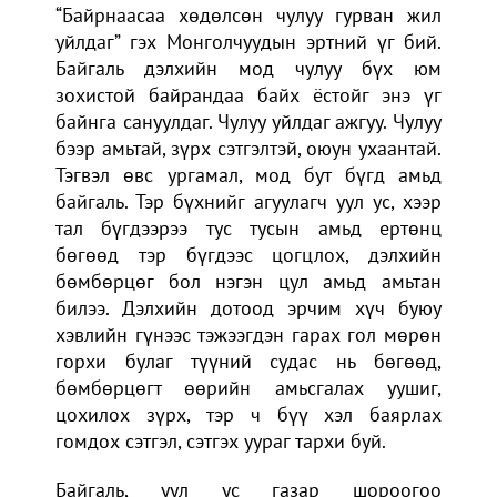
“Байрнаасаа хөдөлсөн чулуу гурван жил
уйлдаг” гэх Монголчуудын эртний үг бий.
Байгаль дэлхийн мод чулуу бүх юм
зохистой байрандаа байх ёстойг энэ үг
байнга сануулдаг. Чулуу уйлдаг ажгуу. Чулуу
бээр амьтай, зүрх сэтгэлтэй, оюун ухаантай.
Тэгвэл өвс ургамал, мод бут бүгд амьд
байгаль. Тэр бүхнийг агуулагч уул ус, хээр
тал бүгдээрээ тус тусын амьд ертөнц
бөгөөд тэр бүгдээс цогцлох, дэлхийн
бөмбөрцөг бол нэгэн цул амьд амьтан
билээ. Дэлхийн дотоод эрчим хүч буюу
хэвлийн гүнээс тэжээгдэн гарах гол мөрөн
горхи булаг түүний судас нь бөгөөд,
бөмбөрцөгт өөрийн амьсгалах уушиг,
цохилох зүрх, тэр ч бүү хэл баярлах
гомдох сэтгэл, сэтгэх уураг тархи буй.
Байгаль, уул ус газар шороогоо