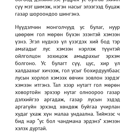
сүү мэт шимэж, нэгэн насыг элээгээд буцаж
газар шороондоо шингэнэ.
Нүүдэлчин монголчууд ус булаг, нуур
цөөрөм гол мөрөн бүхэн эзэнтэй хэмээн
үзнэ. Эгэл нүднээ үл үзэгдэх хий бод тэр
амьтадыг лус хэмээн нэрлэж түүнтэй
ойлголцон зохицож амьдрахыг эрхэм
болгоно. Ус булагт сүү, цус, хир үл
халдаахыг хичээж, гол усыг бохирдуулбаас
лусын хорлол хэмээх өвчин зовлон ээрдэг
хэмээн итгэнэ. Тал хээр нутагт гол мөрөн
ховортойн эрхээр нутаг олноороо газар
дэлхийгээ аргадаж, газар лусын эздэд
аргагүйн эрхэнд хөндөж буйгаа учирлан
худаг ухаж хүн малаа ундаална. Тиймээс ч
бид нар “ус бол чандмана эрдэнэ” хэмээн
хэлэх дуртай.