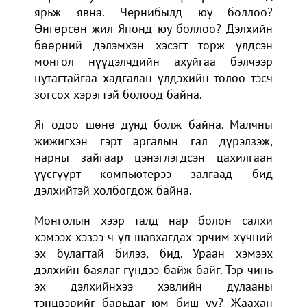
ярьж явна. Чернибылд юу боллоо?
Өнгөрсөн жил Японд юу боллоо? Дэлхийн
бөөрний дэлэмхэн хэсэгт торж үлдсэн
монгол нүүдэлчдийн ахуйгаа бэлчээр
нутагтайгаа хадгалан үлдэхийн төлөө тэсч
зогсох хэрэгтэй болоод байна.
Яг одоо шөнө дунд болж байна. Малчны
жижигхэн гэрт аргалын гал дүрэлзэж,
нарны зайгаар цэнэглэгдсэн цахилгаан
үүсгүүрт компьютерээ залгаад бид
дэлхийтэй холбогдож байна.
Монголын хээр талд нар болон салхи
хэмээх хэзээ ч үл шавхагдах эрчим хүчний
эх булагтай билээ, бид. Ураан хэмээх
дэлхийн баялаг гүндээ байж байг. Тэр чинь
эх дэлхийнхээ хэвлийн дулааны
тэнцвэрийг барьдаг юм биш үү? Жаахан