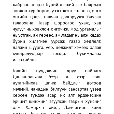
хайрлан энэрэх бүрий дэлхий ээж баярлаж
зөөлөн хур бороо, үзэсгэлэнт солонго, өнгө
өнгийн цэцэг навчаа дэлгэрүүлж баясан
талархана. Газар шороогоо ухаж, хад
чулууг нь ховхлон онгочиж, мод ургамалыг
нь устган, ан гөрөөс, амьтадыг нь алж хядах
бүрий хилэгнэн уурсаж газар хөдлөлт,
далайн шуурга, үер, цөлжилт хэмээх элдэв
хувиралуудаар гомдол бухимдалаа
илэрхийлнэ.
Говийн нүүдэлчин яруу найрагч
Данзанравжаа бээр тал хээр, говь
нутагийнхаа шинж байдлыг дотоод
мэлмий, чанадын билгүүн сансартаа үзээд
хөрсөн гүндээ асар их алт эрдэнэсийн
эрчимт шинжийг агуулсан газрын хүйсийг
олж Хамарын хийд, Дэмчигийн хийд
хэмээх Буддын соёл гэгээрэл ариусал