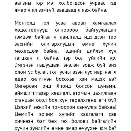
аалзны тор мэт холбогдсон учраас тэд
ямар ч ял зэмгүй, завшаад л явж байна.
Монголд гол усаа авран хамгаалах
хөдөлгөөнүүд олноороо байгуулагдан
тэмцэж байгаа ч авилгалд идэгдсэн төр
засгийн олигархиудын өмнө хүчин
мөхөсдөж байна. Тэднийг дийлэх хүч
гагцхан л байна, тэр бол үйлийн үр.
Эмгэнэн гашуудаж, энэлэн зовж буй энэ
олон ус булаг, гол усны эзэн лус нар нэг л
өдөр хилигнэн босохыг хэн мэдэх вэ?
Өнгөрсөн онд Японд болсон цунами,
аймшигт газар хөдлөлт, атомын цахилгаан
станцын осол бол хүн төрөлхтөнд өгч буй
Дэлхий ээжийн томоохон сануулга байхаа!
Цөмийн эрчим хүчийг хадгалагч сав
хичнээн бат бөх гэх боловч байгалийн
хүчин зүйлийн өмнө ямар өчүүхэн юм бэ?