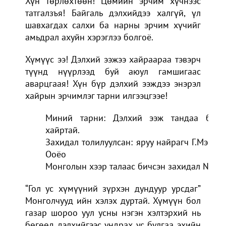
Хүн төрлөхтөөн! Цөмийн эрчим хүчнээс
татгалзъя! Байгаль дэлхийдээ халгүй, үл
шавхагдах салхи ба нарны эрчим хүчийг
амьдрал ахуйн хэрэглээ болгоё.
Хүмүүс ээ! Дэлхий ээжээ хайраараа тэвэрч
түүнд нүүрлээд буй аюул гамшигаас
аварцгаая! Хүн бүр дэлхий ээждээ энэрэл
хайрын эрчимлэг тарни илгээцгээе!
Миний тарни: Дэлхий ээж тандаа бид
хайртай.
Захидал толилуулсан: яруу найрагч Г.Мэнд-
Ооёо
Монголын хээр талаас бичсэн захидал №3
“Гол ус хүмүүний зүрхэн дундуур урсдаг”
Монголчууд ийн хэлэх дуртай. Хүмүүн бол
газар шороо уул усны нэгэн хэлтэрхий нь
бөгөөд дэлхийгээс ундрах ус булгаа эхийн