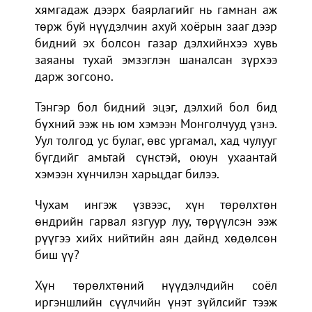
хямгадаж дээрх баярлагийг нь гамнан аж
төрж буй нүүдэлчин ахуй хоёрын зааг дээр
бидний эх болсон газар дэлхийнхээ хувь
заяаны тухай эмзэглэн шаналсан зүрхээ
дарж зогсоно.
Тэнгэр бол бидний эцэг, дэлхий бол бид
бүхний ээж нь юм хэмээн Монголчууд үзнэ.
Уул толгод ус булаг, өвс ургамал, хад чулууг
бүгдийг амьтай сүнстэй, оюун ухаантай
хэмээн хүнчилэн харьцдаг билээ.
Чухам ингэж үзвээс, хүн төрөлхтөн
өндрийн гарвал язгуур луу, төрүүлсэн ээж
рүүгээ хийх нийтийн аян дайнд хөдөлсөн
биш үү?
Хүн төрөлхтөний нүүдэлчдийн соёл
иргэншлийн сүүлчийн үнэт зүйлсийг тээж