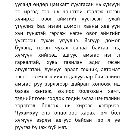
ууланд өндөр цамхагт суулгасан нь хүмүүн
эс ирээд тэр нь чонотой гэрлэж нэгэн
хүчирхэг овог аймгийг үүсгэсэн тухай
үгүүлнэ. Бас нэгэн домогт хааны хөвгүүн
хун гүнжтэй гэрлэж нэгэн овог аймгийг
үүсгэсэн тухай үгүүлнэ. Язгуур домог
бүхэнд нэгэн чухал санаа байгаа нь,
хүмүүн хийгээд адгуус амьтас нэг л
гарвалтай, хувь тавилан адил гэсэн
агуулгатай. Хүмүүс араат техник, автомат
зэвсэг эзэмшсэнийхээ давуугаар байгалийн
амьтас руу зэрлэгээр дайран хөнөөж ид
бахаа хангаж, золиос болгохын хамт,
тэднийг гоён гоодох төдий зугаа цэнгэлийн
хэрэгсэл болгох нь хирээс хэтэрчээ.
Чухамхүү энэ өнцөгөөс харах юм бол
хүмүүн зэрлэг адгуус байсан тэр л үе
рүүгээ буцаж буй мэт.