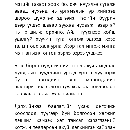
мэтийг газарт зоох боловч нүүхдээ сугалж
аваад нүхэнд нь ургамалын үр хийгээд
шороо дүүргэж эдгээнэ. Гэрийн буурин
дээр үлдэх шавар зуухаа нурааж газартай
нь тэгшилж орхино. Айл нүүснээс хойш
удалгүй хуучин нутаг онгож эдгээд, хээр
талын өвс халиурна. Хээр тал ингэж мянга
мянган жил онгон зэрлэгээрээ үлджээ.
Эгэл борог нүүдэлчний энэ л ахуй амьдрал
дунд аян нүүдлийн уртад уртын дуу төрж
бүтэн, өвгөдийн зөн мөрөөдлийн
шастирыг их хөлгөн туульсаараа товчоолон
сар жилээр аялгуулан хайлна.
Дэлхийнхээ баялагийг ухаж онгочиж
хоослоод, түүгээр буй болгосон хөгжил
дэвшил хэмээх хэт тансаг хэрэглээний
хотжин төвлөрсөн ахуй, дэлхийгээ хайрлан