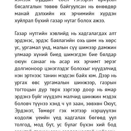
бясалгалын төвөө байгуулсан нь өнөөдөр
манай дэлхийн их эрчимийн хүрдэн
хуйлрал бүхий газар нутаг болох ажээ.
Газар нутгийн хэвлийд нь хадгалагдах алт
эрдэнэс, эрдэс баялагийн охь шим нь хөрс
ус, ургамал унд, малын сүү шимээр дамжин
улмаар хүний биед шимэгдэн бие бялдар
оюун санааг нь асар их эрчимт эерэг
долгионоор цэнэглэдэг болохыг нүүдэлчид
нэн эртнээс танин мэдсэн байх юм. Дээр нь
ургах өвс ургамалын шинжээр, газрын
тогтоцын дүр төрх зэргээр доор нь ямар
эрдэнэ буйг нүүдэлч малчид шинжин мэдэх
боловч түүнээ хэнд ч үл заан, зөвхөн Оюут,
Эрдэнэт, Төмөрт гэх мэтээр нэршүүлэн
кодолж үеийн үед хадгалах бөгөөд уул
толгод, мод бут, ус булаг бүхэн хий бод