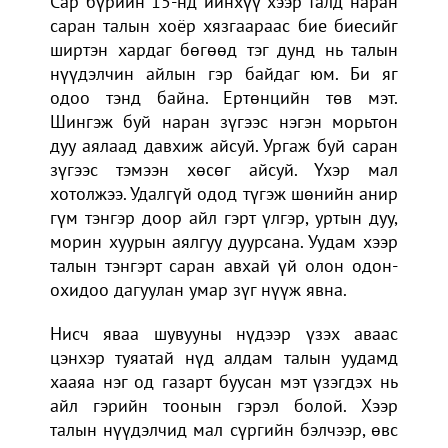
Сар бүрийн 15-нд ийнхүү хээр талд наран
саран талын хоёр хязгаараас бие биесийг
ширтэн хардаг бөгөөд тэг дунд нь талын
нүүдэлчин айлын гэр байдаг юм. Би яг
одоо тэнд байна. Ертөнцийн төв мэт.
Шингэж буй наран зүгээс нэгэн морьтон
дуу аялаад давхиж айсуй. Ургаж буй саран
зүгээс тэмээн хөсөг айсуй. Үхэр мал
хотолжээ. Удалгүй одод түгэж шөнийн анир
гүм тэнгэр доор айл гэрт үлгэр, уртын дуу,
морин хуурын аялгуу дуурсана. Уудам хээр
талын тэнгэрт саран авхай үй олон одон-
охидоо дагуулан умар зүг нүүж явна.
Нисч яваа шувууны нүдээр үзэх аваас
цэнхэр туяатай нүд алдам талын уудамд
хааяа нэг од газарт буусан мэт үзэгдэх нь
айл гэрийн тоонын гэрэл болой. Хээр
талын нүүдэлчид мал сүргийн бэлчээр, өвс