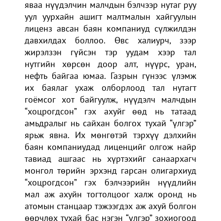
яваа нүүдэлчин малчдын бэлчээр нутаг руу
уул уурхайн ашигт малтмалын хайгуулын
лиценз авсан баян компаниуд сүлжилдэн
давхилдах боллоо. Өвс халиурч, зээр
жирэлзэн гүйсэн тэр уудам хээр тал
нутгийн хөрсөн доор алт, нүүрс, уран,
нефть байгаа юмаа. Газрын гүнээс үлэмж
их баялаг ухаж олборлоод тал нутагт
гоёмсог хот байгуулж, нүүдэлч малчдын
“хоцрогдсон” гэх ахуйг өөд нь татаад
амьдралыг нь сайхан болгох тухай “үлгэр”
ярьж явна. Их мөнгөтэй тэрхүү дэлхийн
баян компаниудад лиценцийг олгож найр
тавиад ашгаас нь хүртэхийг санаархагч
монгол төрийн эрхэнд гарсан олигархиуд
“хоцрогдсон” гэх бэлчээрийн нүүдлийн
мал аж ахуйн тогтолцоог халж оронд нь
атомын станцаар тэжээгдэх аж ахуй болгон
өөрчлөх тухай бас нэгэн “үлгэр” зохиогоод