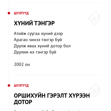
ШҮЛГҮҮД
ХҮНИЙ ТЭНГЭР
Атийж суугаа хүний дээр
Араган чинээ тэнгэр буй
Дуулж яваа хүний дотор бол
Дуулим их тэнгэр буй
2002 он
ШҮЛГҮҮД
ОРШИХУЙН ГЭРЭЛТ ХҮРЭЭН
ДОТОР