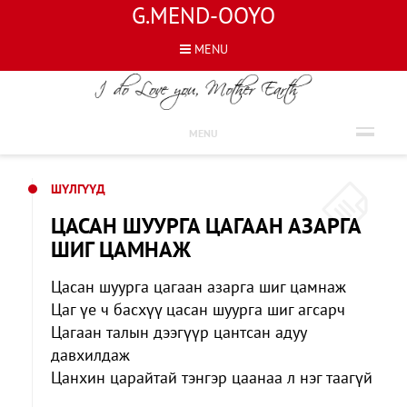
G.MEND-OOYO
MENU
ШҮЛГҮҮД
MENU
ШҮЛГҮҮД
ЦАСАН ШУУРГА ЦАГААН АЗАРГА
ШИГ ЦАМНАЖ
Цасан шуурга цагаан азарга шиг цамнаж
Цаг үе ч басхүү цасан шуурга шиг агсарч
Цагаан талын дээгүүр цантсан адуу
давхилдаж
Цанхин царайтай тэнгэр цаанаа л нэг таагүй