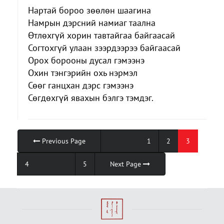
Нартай бороо зөөлөн шаагина
Намрын дэрсний намиаг таална
Өтлөхгүй хорин тавтайгаа байгаасай
Согтохгүй улаан зээрдээрээ байгаасай
Орох борооны дусал гэмээнэ
Охин тэнгэрийн охь нэрмэл
Сөөг ганцхан дэрс гэмээнэ
Сөгдөхгүй явахын бэлгэ тэмдэг.
Previous Page
1
2
3
4
5
Next Page