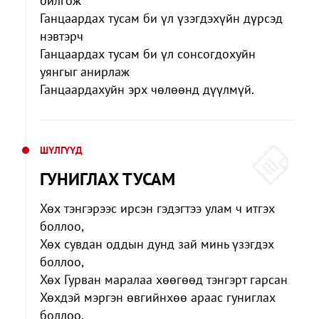
ойлгож
Ганцаардах тусам би үл үзэгдэхүйн дүрсэд
нэвтэрч
Ганцаардах тусам би үл сонсогдохуйн
уянгыг анирлаж
Ганцаардахуйн эрх чөлөөнд дүүлмүй.
ШҮЛГҮҮД
ГУНИГЛАХ ТУСАМ
Хөх тэнгэрээс ирсэн гэдэгтээ улам ч итгэх
боллоо,
Хөх сувдан оддын дунд зай минь үзэгдэх
боллоо,
Хөх Гурван маралаа хөөгөөд тэнгэрт гарсан
Хөхдэй мэргэн өвгийнхөө араас гуниглах
боллоо.