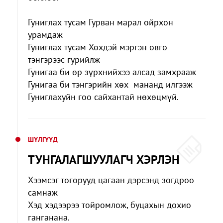
Гуниглах тусам Гурван марал ойрхон
урамдаж
Гуниглах тусам Хөхдэй мэргэн өвгө
тэнгэрээс гурийлж
Гунигаа би өр зүрхнийхээ алсад замхрааж
Гунигаа би тэнгэрийн хөх мананд илгээж
Гуниглахуйн гоо сайхантай нөхөцмүй.
ШҮЛГҮҮД
ТУНГАЛАГШУУЛАГЧ ХЭРЛЭН
Хээмсэг тогорууд цагаан дэрсэнд зогдроо
самнаж
Хэд хэдээрээ тойромлож, буцахын дохио
ганганана.