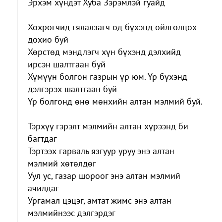
Эрхэм хүндэт Хуба Зэрэмлэй гуайд
Хөхрөгчид гялалзагч од бүхэнд ойлголцох
дохио буй
Хөрстөд мэндлэгч хүн бүхэнд дэлхийд
ирсэн шалтгаан буй
Хүмүүн болгон газрын үр юм. Үр бүхэнд
дэлгэрэх шалтгаан буй
Үр болгонд өнө мөнхийн алтан мэлмий буй.
Тэрхүү гэрэлт мэлмийн алтан хүрээнд би
багтдаг
Тэртээх гарваль язгуур уруу энэ алтан
мэлмий хөтөлдөг
Уул ус, газар шороог энэ алтан мэлмий
ачилдаг
Ургамал цэцэг, амтат жимс энэ алтан
мэлмийнээс дэлгэрдэг