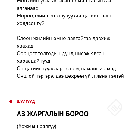
Мөнхийн усаа асгасан номин талынхаа
алганаас
Мөрөөдлийн энэ шувуухай цагийн цагт
холдсонгүй
Олоон жилийн өмнө аавтайгаа давхиж
явахад
Оорцогт толгодын дунд нисэж явсан
хараацайнууд
Он цагийг туулсаар эргээд намайг ирэхэд
Онцгой тэр эрэлдээ цөхрөөгүй л явна гэлтэй
ШҮЛГҮҮД
АЗ ЖАРГАЛЫН БОРОО
(Хожмын аялгуу)