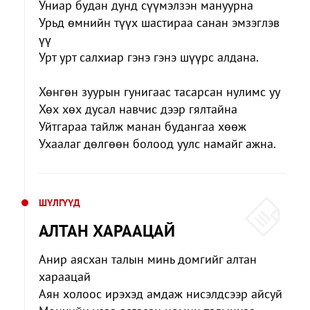
Униар будан дунд сүүмэлзэн мануурна
Урьд өмнийн түүх шастираа санан эмзэглэв
үү
Урт урт салхиар гэнэ гэнэ шүүрс алдана.
Хөнгөн зуурын гунигаас тасарсан нулимс уу
Хөх хөх дусал навчис дээр гялтайна
Уйтгараа тайлж манан будангаа хөөж
Ухаалаг дөлгөөн болоод уулс намайг ажна.
ШҮЛГҮҮД
АЛТАН ХАРААЦАЙ
Анир аясхан талын минь домгийг алтан
хараацай
Аян холоос ирэхэд амдаж нисэлдсээр айсуй