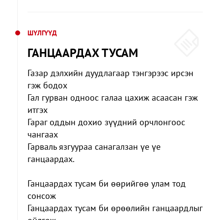
ШҮЛГҮҮД
ГАНЦААРДАХ ТУСАМ
Газар дэлхийн дуудлагаар тэнгэрээс ирсэн
гэж бодох
Гал гурван одноос галаа цахиж асаасан гэж
итгэх
Гараг оддын дохио зүүдний орчлонгоос
чангаах
Гарваль язгуураа санагалзан үе үе
ганцаардах.
Ганцаардах тусам би өөрийгөө улам тод
сонсож
Ганцаардах тусам би өрөөлийн ганцаардлыг