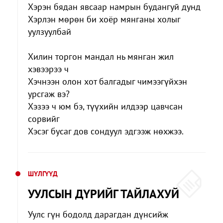
Хэрэн бядан явсаар намрын будангуй дунд
Хэрлэн мөрөн би хоёр мянганы холыг
уулзуулбай
Хилин торгон мандал нь мянган жил
хэвээрээ ч
Хэчнээн олон хот балгадыг чимээгүйхэн
урсгаж вэ?
Хэзээ ч юм бэ, түүхийн илдээр цавчсан
сорвийг
Хэсэг бусаг дов сондуул эдгээж нөхжээ.
ШҮЛГҮҮД
УУЛСЫН ДҮРИЙГ ТАЙЛАХУЙ
Уулс гүн бодолд дарагдан дүнсийж